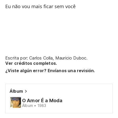
Ap
Eu não vou mais ficar sem você
Vo
Vo
Eu
Te
Eu
Escrita por: Carlos Colla, Mauricio Duboc.
Ver créditos completos.
Cr
¿Viste algún error? Envíanos una revisión.
Pe
ol
Álbum
Ma
O Amor É a Moda
Álbum • 1983
Si