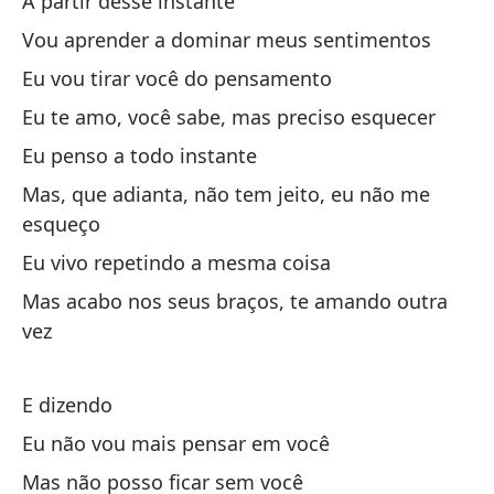
A partir desse instante
No
Vou aprender a dominar meus sentimentos
Eu
Eu vou tirar você do pensamento
Y 
Eu te amo, você sabe, mas preciso esquecer
E 
Eu penso a todo instante
Mas, que adianta, não tem jeito, eu não me
Ya
esqueço
Eu
Eu vivo repetindo a mesma coisa
Mas acabo nos seus braços, te amando outra
vez
E dizendo
A 
Eu não vou mais pensar em você
Mas não posso ficar sem você