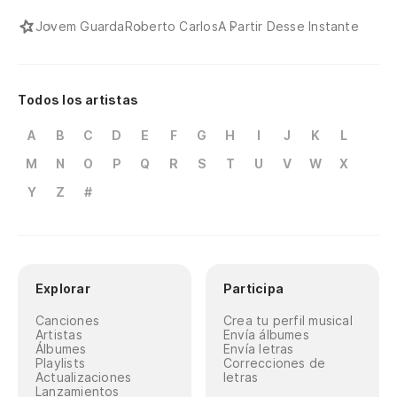
Jovem Guarda
Roberto Carlos
A Partir Desse Instante
Todos los artistas
A
B
C
D
E
F
G
H
I
J
K
L
M
N
O
P
Q
R
S
T
U
V
W
X
Y
Z
#
Explorar
Participa
Canciones
Crea tu perfil musical
Artistas
Envía álbumes
Álbumes
Envía letras
Playlists
Correcciones de
Actualizaciones
letras
Lanzamientos