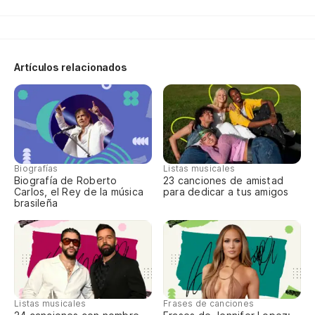
Eu
Pe
n
Artículos relacionados
Ma
Y 
Biografías
Listas musicales
Ya
Biografía de Roberto
23 canciones de amistad
Carlos, el Rey de la música
para dedicar a tus amigos
brasileña
Eu
Pe
Ma
Ya
Listas musicales
Frases de canciones