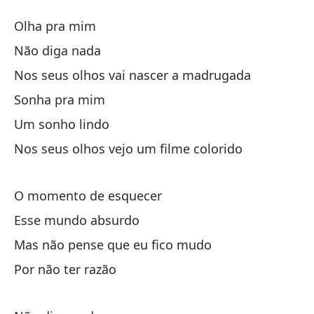
N
Olha pra mim
N
Não diga nada
Nos seus olhos vai nascer a madrugada
M
Sonha pra mim
No
Um sonho lindo
Nos seus olhos vejo um filme colorido
En
No
O momento de esquecer
Esse mundo absurdo
Su
Mas não pense que eu fico mudo
U
Por não ter razão
En