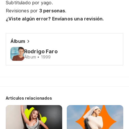
Subtitulado por
yago
.
Ta
Revisiones por
3 personas
.
¿Viste algún error? Envíanos una revisión.
No
En
Álbum
En
Rodrigo Faro
Álbum • 1999
No
De
De
Artículos relacionados
M