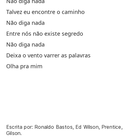
Não diga nada
No
Talvez eu encontre o caminho
Não diga nada
El
Entre nós não existe segredo
Não diga nada
Es
Deixa o vento varrer as palavras
Pe
Olha pra mim
Ma
Po
No
Escrita por: Ronaldo Bastos, Ed Wilson, Prentice,
Ta
Gilson.