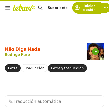
Iniciar
Suscríbete
sesión
Copiar fragmento
Copiar toda la letra
Não Diga Nada
Practicar la pronunciación de
Rodrigo Faro
Comentar sobre este fragmento
Letra
Traducción
Letra y traducción
Traducción automática