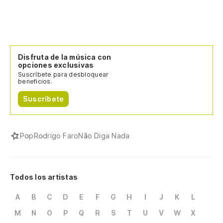
Disfruta de la música con
opciones exclusivas
Suscríbete para desbloquear
beneficios.
Suscríbete
Pop
Rodrigo Faro
Não Diga Nada
Todos los artistas
A
B
C
D
E
F
G
H
I
J
K
L
M
N
O
P
Q
R
S
T
U
V
W
X