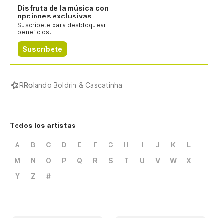
Disfruta de la música con
opciones exclusivas
Suscríbete para desbloquear
beneficios.
Suscríbete
R
Rolando Boldrin & Cascatinha
Todos los artistas
A
B
C
D
E
F
G
H
I
J
K
L
M
N
O
P
Q
R
S
T
U
V
W
X
Y
Z
#