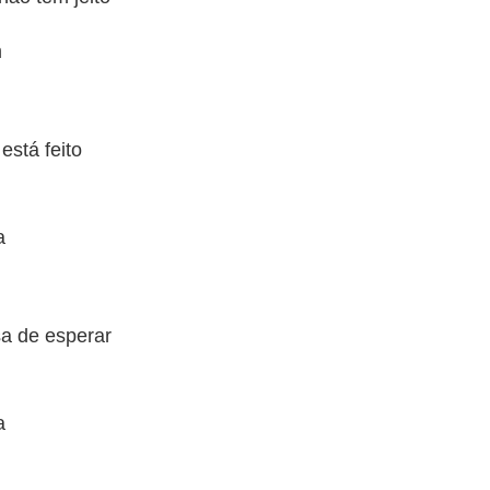
m
stá feito
a
a de esperar
a