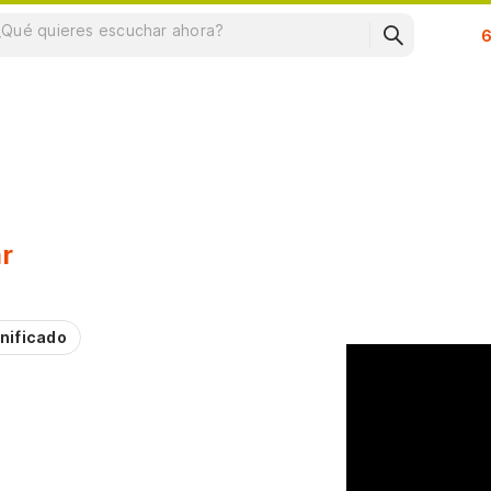
Su
r
nificado