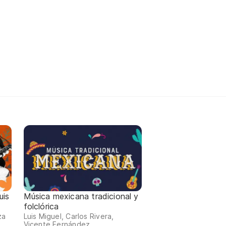
uis
Música mexicana tradicional y
folclórica
za
Luis Miguel, Carlos Rivera,
Vicente Fernández…