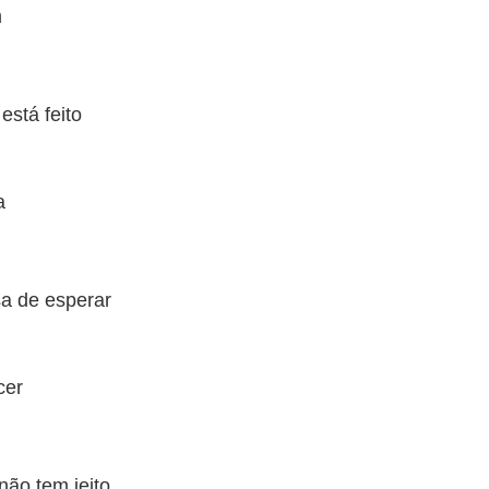
m
stá feito
a
a de esperar
cer
ão tem jeito