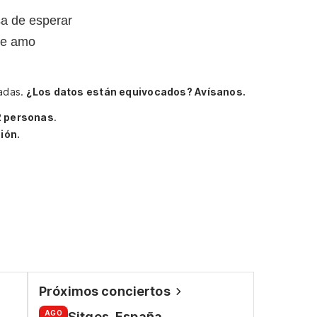
a de esperar
te amo
sadas.
¿Los datos están equivocados? Avísanos.
2 personas
.
ión.
Próximos conciertos
AGO
Sitges, España