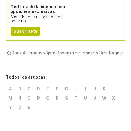
Disfruta de la música con
opciones exclusivas
Suscríbete para desbloquear
beneficios.
Suscríbete
Rock Alternativo
Bjorn Rosenstrom
Lennarts Bror Ragnar
Todos los artistas
A
B
C
D
E
F
G
H
I
J
K
L
M
N
O
P
Q
R
S
T
U
V
W
X
Y
Z
#