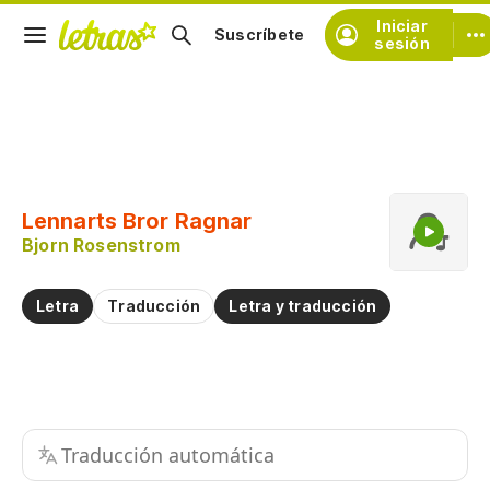
Iniciar
Suscríbete
sesión
Copiar fragmento
Copiar toda la letra
Lennarts Bror Ragnar
Practicar la pronunciación de
Bjorn Rosenstrom
Comentar sobre este fragmento
Letra
Traducción
Letra y traducción
Traducción automática