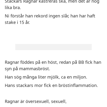
Stackars Ragnar kastreras ska, men det är nog
añ
lika bra.
Ni förstår han rekord ingen slår, han har haft
Ra
stake i 15 år.
pe
le
tu
Ra
am
Ragnar föddes på en höst, redan på BB fick han
to
syn på mammasbröst.
en
Han sög många liter mjölk, ca en miljon.
ma
Hans stackars mor fick en bröstinflammation.
Ra
ll
va
Ragnar är översexuell, sexuell,