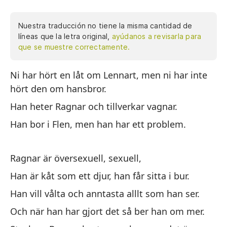
Nuestra traducción no tiene la misma cantidad de
líneas que la letra original,
ayúdanos a revisarla para
que se muestre correctamente.
Ni har hört en låt om Lennart, men ni har inte
Ni
hört den om hansbror.
pe
ll
Han heter Ragnar och tillverkar vagnar.
ti
Han bor i Flen, men han har ett problem.
Ra
Ragnar är översexuell, sexuell,
co
Han är kåt som ett djur, han får sitta i bur.
tu
ha
Han vill vålta och anntasta alllt som han ser.
pe
Och när han har gjort det så ber han om mer.
ré