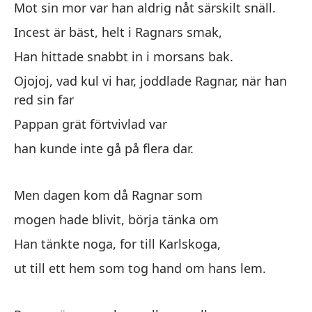
Mot sin mor var han aldrig nåt särskilt snäll.
Pe
Incest är bäst, helt i Ragnars smak,
co
Han hittade snabbt in i morsans bak.
fu
m
Ojojoj, vad kul vi har, joddlade Ragnar, när han
red sin far
Pappan grät förtvivlad var
Ra
an
han kunde inte gå på flera dar.
es
co
Men dagen kom då Ragnar som
30
mogen hade blivit, börja tänka om
un
Han tänkte noga, for till Karlskoga,
ut till ett hem som tog hand om hans lem.