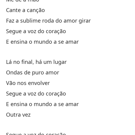
Si
Cante a canção
Faz a sublime roda do amor girar
Y 
Segue a voz do coração
E 
E ensina o mundo a se amar
Ot
Lá no final, há um lugar
Ondas de puro amor
Pa
Vão nos envolver
Pr
Segue a voz do coração
un
E ensina o mundo a se amar
Outra vez
u
Segue a voz do coração