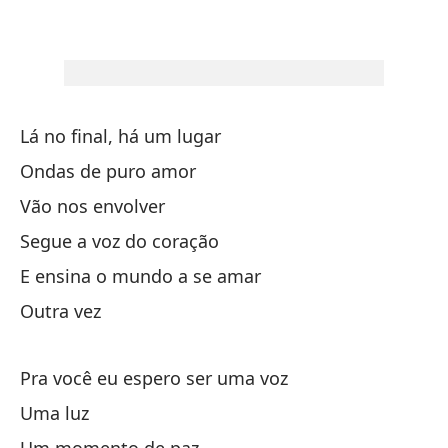
mi
Al
Al
Lá no final, há um lugar
en
Ondas de puro amor
Vão nos envolver
te
Segue a voz do coração
E ensina o mundo a se amar
D
Outra vez
ca
Pra você eu espero ser uma voz
Ha
Uma luz
Fa