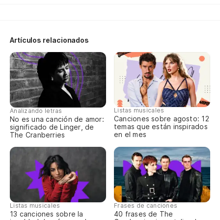
Si
Artículos relacionados
Y 
E 
Al
Listas musicales
Analizando letras
Canciones sobre agosto: 12
No es una canción de amor:
ol
temas que están inspirados
significado de Linger, de
en el mes
The Cranberries
no
Si
Listas musicales
Frases de canciones
Y 
13 canciones sobre la
40 frases de The