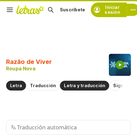
Iniciar
Suscríbete
sesión
Copiar fragmento
Copiar toda la letra
Razão de Viver
Practicar la pronunciación de
Roupa Nova
Comentar sobre este fragmento
Letra
Traducción
Letra y traducción
Significad
Traducción automática