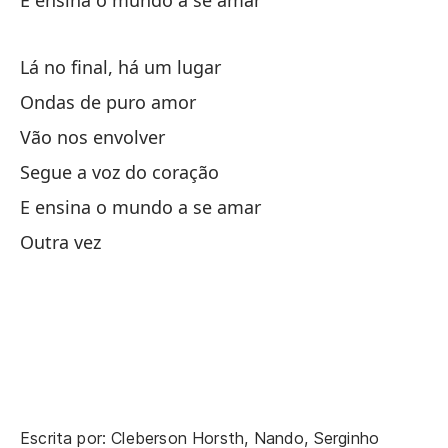
E ensina o mundo a se amar
li
en
Lá no final, há um lugar
Se
Ondas de puro amor
Vão nos envolver
D
Segue a voz do coração
E ensina o mundo a se amar
ca
Outra vez
Ha
Fa
Si
Y 
Escrita por: Cleberson Horsth, Nando, Serginho