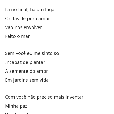
Mo
Lá no final, há um lugar
Ra
Ondas de puro amor
Vão nos envolver
Al
Feito o mar
ol
Sem você eu me sinto só
no
Incapaz de plantar
A semente do amor
hi
Em jardins sem vida
si
Com você não preciso mais inventar
Minha paz
in