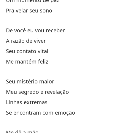
Um momento de paz
Pra velar seu sono
Si
Y 
De você eu vou receber
E 
A razão de viver
Seu contato vital
Me mantém feliz
Seu mistério maior
Al
Meu segredo e revelação
Linhas extremas
ol
Se encontram com emoção
no
Me dê a mão