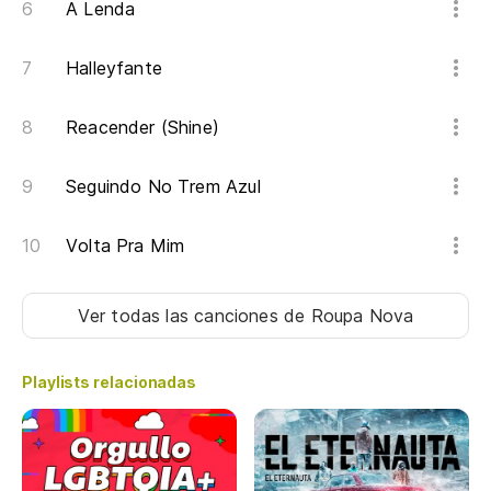
A Lenda
ol
Halleyfante
no
Reacender (Shine)
Si
Seguindo No Trem Azul
Y 
Volta Pra Mim
E 
Ot
Ver todas las canciones
de Roupa Nova
Playlists relacionadas