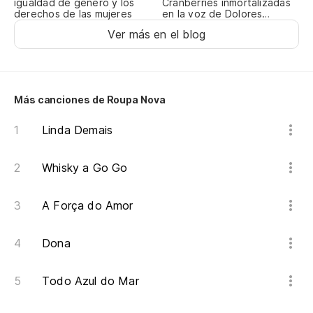
igualdad de género y los
Cranberries inmortalizadas
E 
derechos de las mujeres
en la voz de Dolores
O’Riordan
Ver más en el blog
Al
ol
Más canciones de Roupa Nova
Linda Demais
no
Whisky a Go Go
Si
A Força do Amor
Y 
Dona
E 
Todo Azul do Mar
Al