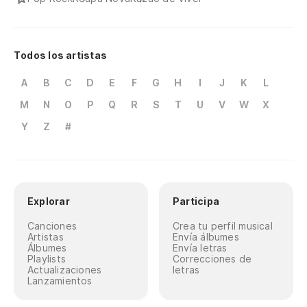
Todos los artistas
A
B
C
D
E
F
G
H
I
J
K
L
M
N
O
P
Q
R
S
T
U
V
W
X
Y
Z
#
Explorar
Participa
Canciones
Crea tu perfil musical
Artistas
Envía álbumes
Álbumes
Envía letras
Playlists
Correcciones de
Actualizaciones
letras
Lanzamientos