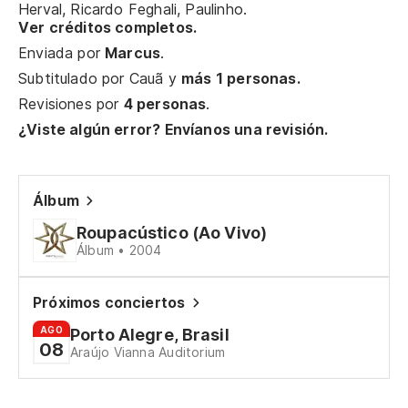
Herval, Ricardo Feghali, Paulinho.
E 
Ver créditos completos.
Enviada por
Marcus
.
Al
Subtitulado por
Cauã
y
más 1 personas.
Revisiones por
4 personas
.
ol
¿Viste algún error? Envíanos una revisión.
no
Álbum
Si
Roupacústico (Ao Vivo)
Álbum • 2004
Y 
Próximos conciertos
E 
AGO
Porto Alegre, Brasil
08
Araújo Vianna Auditorium
Ot