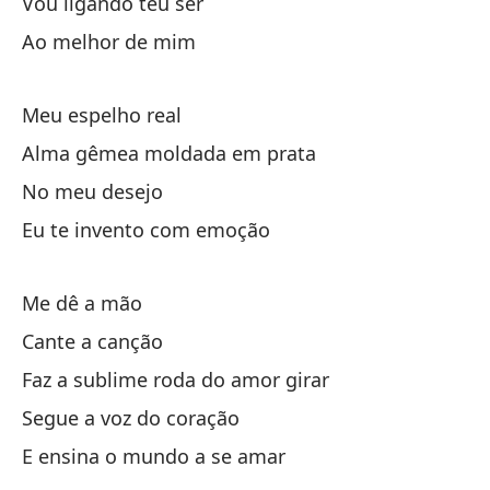
Vou ligando teu ser
la
Ao melhor de mim
en
Meu espelho real
Alma gêmea moldada em prata
Co
No meu desejo
Co
Eu te invento com emoção
Mi
Me dê a mão
Cante a canção
Es
Faz a sublime roda do amor girar
a 
Segue a voz do coração
E ensina o mundo a se amar