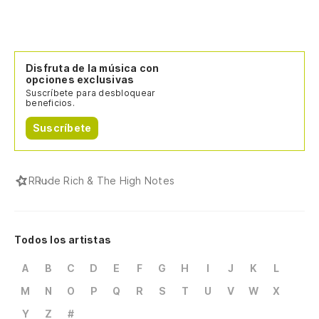
Disfruta de la música con
opciones exclusivas
Suscríbete para desbloquear
beneficios.
Suscríbete
R
Rude Rich & The High Notes
Todos los artistas
A
B
C
D
E
F
G
H
I
J
K
L
M
N
O
P
Q
R
S
T
U
V
W
X
Y
Z
#