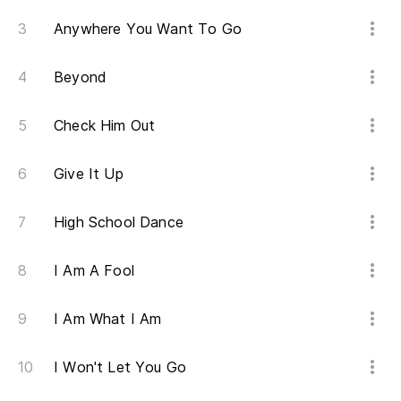
Anywhere You Want To Go
Beyond
Check Him Out
Give It Up
High School Dance
I Am A Fool
I Am What I Am
I Won't Let You Go