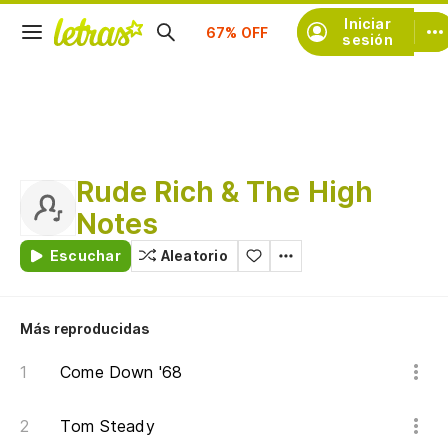
Suscríbete
Iniciar
sesión
Rude Rich & The High
Notes
Escuchar
Aleatorio
Más reproducidas
Come Down '68
Tom Steady