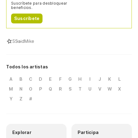
Suscríbete para desbloquear
beneficios.
Suscríbete
S
SaidMike
Todos los artistas
A
B
C
D
E
F
G
H
I
J
K
L
M
N
O
P
Q
R
S
T
U
V
W
X
Y
Z
#
Explorar
Participa