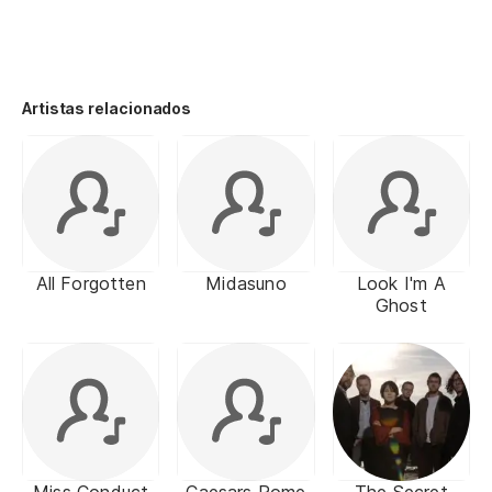
Artistas relacionados
All Forgotten
Midasuno
Look I'm A
Ghost
Miss Conduct
Caesars Rome
The Secret