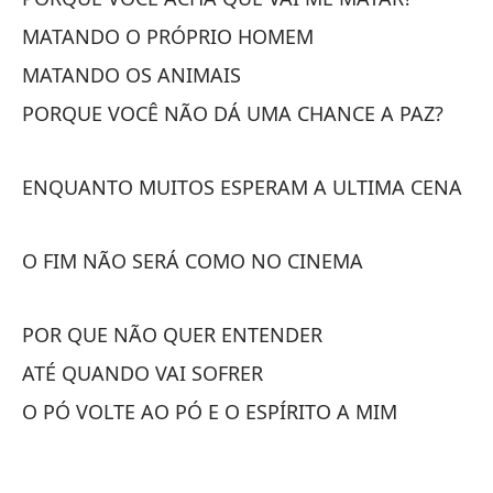
MA
MATANDO O PRÓPRIO HOMEM
Y
MATANDO OS ANIMAIS
.E
PORQUE VOCÊ NÃO DÁ UMA CHANCE A PAZ?
ENQUANTO MUITOS ESPERAM A ULTIMA CENA
O FIM NÃO SERÁ COMO NO CINEMA
AS
EN
POR QUE NÃO QUER ENTENDER
ATÉ QUANDO VAI SOFRER
AS
O PÓ VOLTE AO PÓ E O ESPÍRITO A MIM
EN
¿