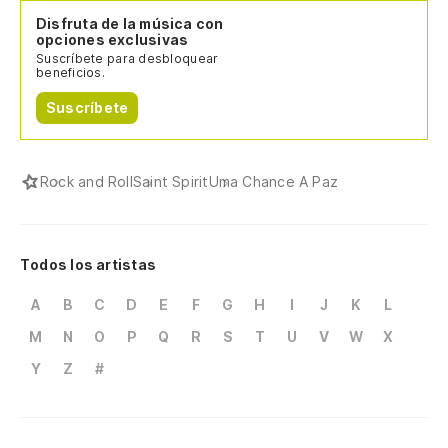
Disfruta de la música con
opciones exclusivas
Suscríbete para desbloquear
beneficios.
Suscríbete
Rock and Roll
Saint Spirit
Uma Chance A Paz
Todos los artistas
A
B
C
D
E
F
G
H
I
J
K
L
M
N
O
P
Q
R
S
T
U
V
W
X
Y
Z
#