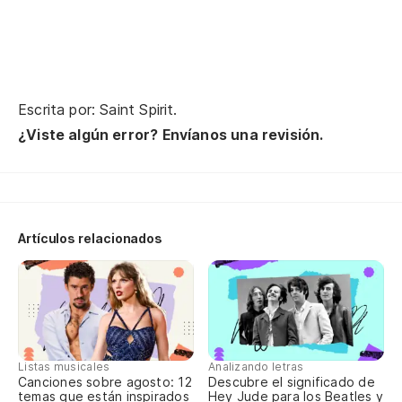
PO
M
M
Escrita por: Saint Spirit.
¿Viste algún error? Envíanos una revisión.
M
MA
¿
LA
Artículos relacionados
PO
M
EN
Listas musicales
Analizando letras
Canciones sobre agosto: 12
Descubre el significado de
temas que están inspirados
Hey Jude para los Beatles y