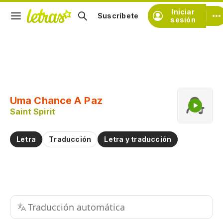
Iniciar
Suscríbete
sesión
Copiar fragmento
Copiar toda la letra
Uma Chance A Paz
Practicar la pronunciación de
Saint Spirit
Comentar sobre este fragmento
Letra
Traducción
Letra y traducción
Traducción automática