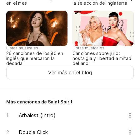
en el mes
la selección de Inglaterra
EL
O 
¿
Listas musicales
Listas musicales
PO
Canciones sobre julio:
26 canciones de los 80 en
nostalgia y libertad a mitad
inglés que marcaron la
del año
década
¿
Ver más en el blog
AT
EL
Más canciones de Saint Spirit
O 
Arbalest (Intro)
Double Click