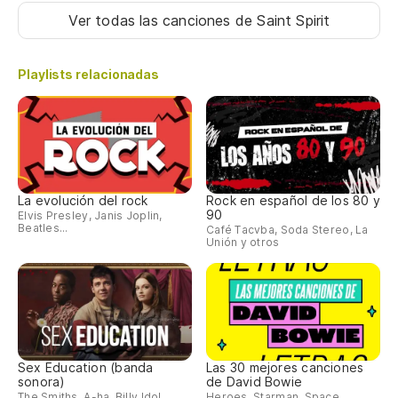
Ver todas las canciones
de Saint Spirit
Playlists relacionadas
La evolución del rock
Rock en español de los 80 y
90
Elvis Presley, Janis Joplin,
Beatles...
Café Tacvba, Soda Stereo, La
Unión y otros
Sex Education (banda
Las 30 mejores canciones
sonora)
de David Bowie
The Smiths, A-ha, Billy Idol...
Heroes, Starman, Space