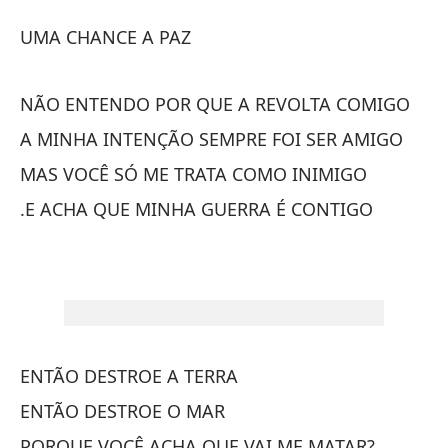
Un
UMA CHANCE A PAZ
U
NÃO ENTENDO POR QUE A REVOLTA COMIGO
U
A MINHA INTENÇÃO SEMPRE FOI SER AMIGO
UM
MAS VOCÊ SÓ ME TRATA COMO INIMIGO
.E ACHA QUE MINHA GUERRA É CONTIGO
N
M
NÃ
M
A 
ENTÃO DESTROE A TERRA
ENTÃO DESTROE O MAR
P
PORQUE VOCÊ ACHA QUE VAI ME MATAR?