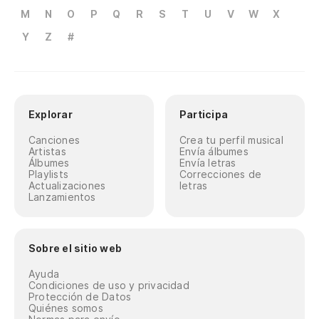
M
N
O
P
Q
R
S
T
U
V
W
X
Y
Z
#
Explorar
Participa
Canciones
Crea tu perfil musical
Artistas
Envía álbumes
Álbumes
Envía letras
Playlists
Correcciones de
Actualizaciones
letras
Lanzamientos
Sobre el sitio web
Ayuda
Condiciones de uso y privacidad
Protección de Datos
Quiénes somos