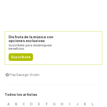
Disfruta de la música con
opciones exclusivas
Suscríbete para desbloquear
beneficios.
Suscríbete
Pop
Savage Vivien
Todos los artistas
A
B
C
D
E
F
G
H
I
J
K
L