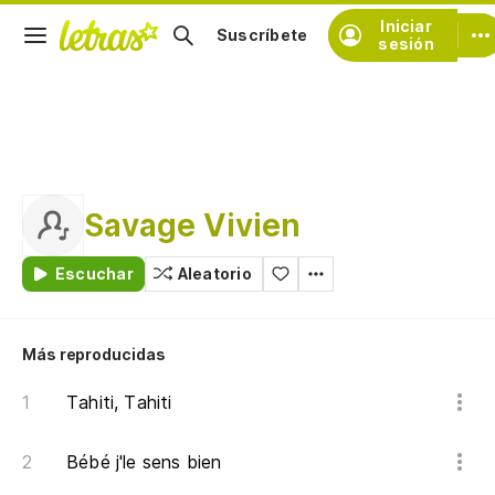
Iniciar
Suscríbete
sesión
Savage Vivien
Escuchar
Aleatorio
Más reproducidas
Tahiti, Tahiti
Bébé j'le sens bien