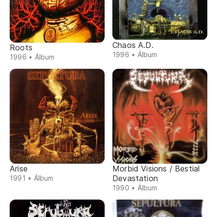
Chaos A.D.
Roots
1996 • Álbum
1996 • Álbum
Arise
Morbid Visions / Bestial
Devastation
1991 • Álbum
1990 • Álbum