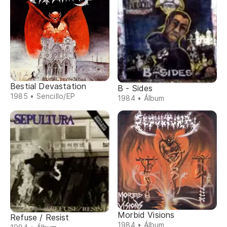
Bestial Devastation
B - Sides
1985 • Sencillo/EP
1984 • Álbum
Morbid Visions
Refuse / Resist
1984 • Álbum