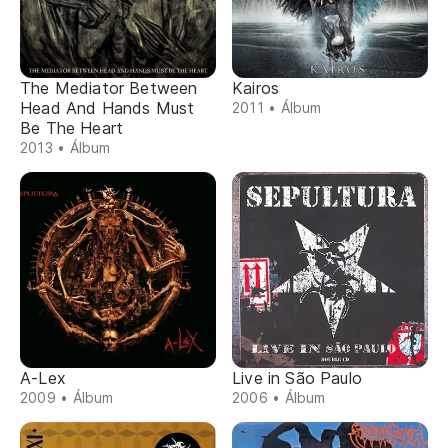
The Mediator Between
Kairos
Head And Hands Must
2011 • Álbum
Be The Heart
2013 • Álbum
A-Lex
Live in São Paulo
2009 • Álbum
2006 • Álbum