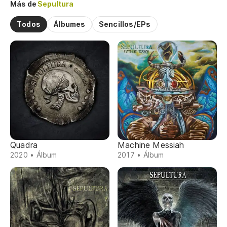
Más de
Sepultura
Todos
Álbumes
Sencillos/EPs
Quadra
Machine Messiah
2020 • Álbum
2017 • Álbum