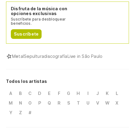
Disfruta de la música con
opciones exclusivas
Suscríbete para desbloquear
beneficios.
Suscríbete
Metal
Sepultura
discografía
Live in São Paulo
Todos los artistas
A
B
C
D
E
F
G
H
I
J
K
L
M
N
O
P
Q
R
S
T
U
V
W
X
Y
Z
#