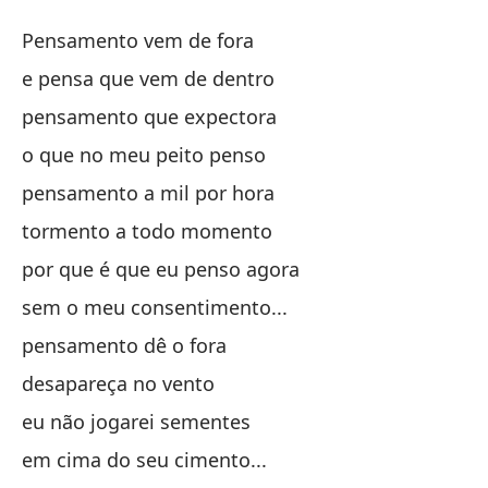
P
Pensamento vem de fora
P
e pensa que vem de dentro
pensamento que expectora
El
o que no meu peito penso
Pe
pensamento a mil por hora
y 
tormento a todo momento
e 
por que é que eu penso agora
sem o meu consentimento...
pe
pensamento dê o fora
pe
desapareça no vento
lo
eu não jogarei sementes
o 
em cima do seu cimento...