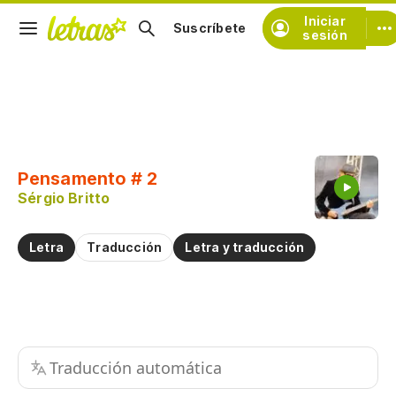
Iniciar
Suscríbete
sesión
Copiar fragmento
Copiar toda la letra
Pensamento # 2
Practicar la pronunciación de
Sérgio Britto
Comentar sobre este fragmento
Letra
Traducción
Letra y traducción
Traducción automática