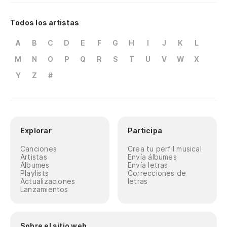
Todos los artistas
A
B
C
D
E
F
G
H
I
J
K
L
M
N
O
P
Q
R
S
T
U
V
W
X
Y
Z
#
Explorar
Participa
Canciones
Crea tu perfil musical
Artistas
Envía álbumes
Álbumes
Envía letras
Playlists
Correcciones de
Actualizaciones
letras
Lanzamientos
Sobre el sitio web