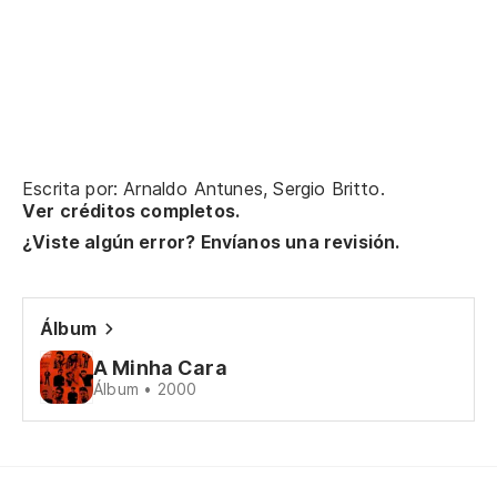
pe
pe
t
to
Escrita por: Arnaldo Antunes, Sergio Britto.
¿p
Ver créditos completos.
¿Viste algún error? Envíanos una revisión.
po
si
Álbum
se
A Minha Cara
Álbum • 2000
¡p
de