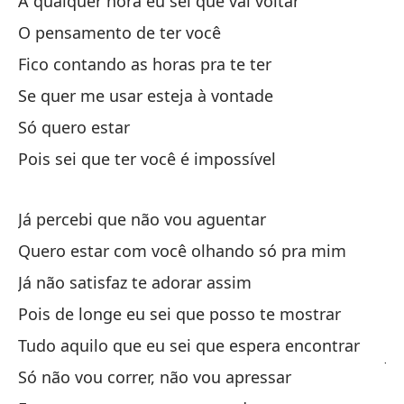
A qualquer hora eu sei que vai voltar
No
O pensamento de ter você
Nã
Fico contando as horas pra te ter
So
Se quer me usar esteja à vontade
Só quero estar
Po
Pois sei que ter você é impossível
Po
Já percebi que não vou aguentar
Quero estar com você olhando só pra mim
Já não satisfaz te adorar assim
Pois de longe eu sei que posso te mostrar
Ya
Tudo aquilo que eu sei que espera encontrar
Já
Só não vou correr, não vou apressar
En