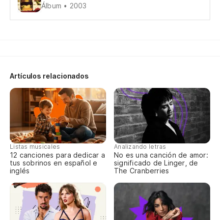
Álbum • 2003
Ya
Já
Qu
Artículos relacionados
Qu
Ya
Já
Listas musicales
Analizando letras
Po
12 canciones para dedicar a
No es una canción de amor:
tus sobrinos en español e
significado de Linger, de
Po
inglés
The Cranberries
To
Tu