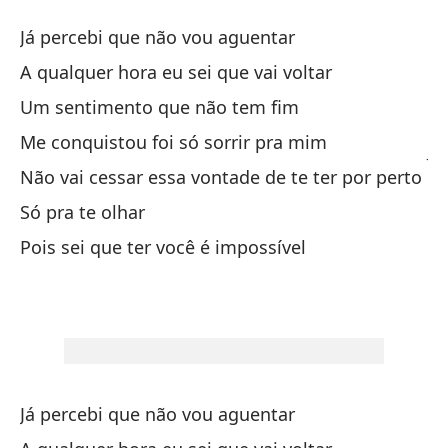
Im
Já percebi que não vou aguentar
Im
A qualquer hora eu sei que vai voltar
Um sentimento que não tem fim
Ya
Me conquistou foi só sorrir pra mim
Já
Não vai cessar essa vontade de te ter por perto
En
Só pra te olhar
A 
Pois sei que ter você é impossível
Un
Um
Me
Me
Já percebi que não vou aguentar