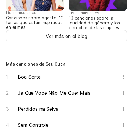
So
Listas musicales
Listas musicales
Canciones sobre agosto: 12
13 canciones sobre la
Só
temas que están inspirados
igualdad de género y los
en el mes
derechos de las mujeres
Es
Ver más en el blog
en
Eu
Más canciones de Seu Cuca
Me
Boa Sorte
Ch
Já Que Você Não Me Quer Mais
Sé
Se
Perdidos na Selva
Sem Controle