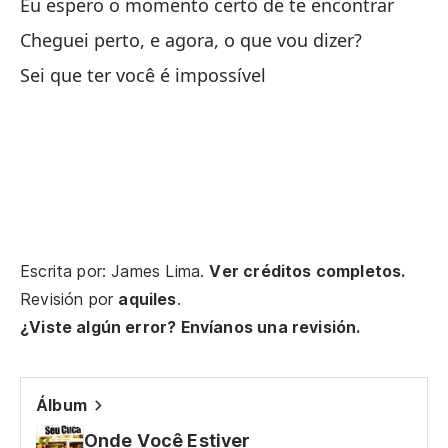
Eu espero o momento certo de te encontrar
A 
Cheguei perto, e agora, o que vou dizer?
Sei que ter você é impossível
El
O 
Es
Fi
Si
Escrita por: James Lima.
Ver créditos completos.
Se
Revisión por
aquiles
.
¿Viste algún error? Envíanos una revisión.
So
Po
Álbum
Po
Onde Você Estiver