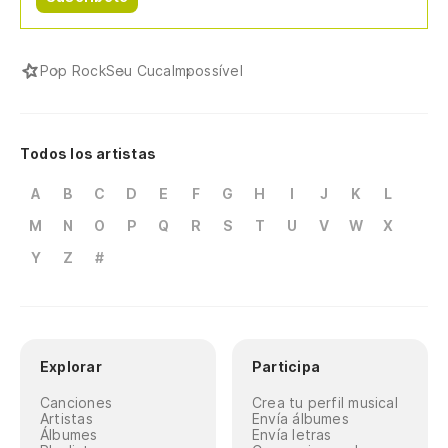
Pop Rock
Seu Cuca
Impossível
Todos los artistas
A
B
C
D
E
F
G
H
I
J
K
L
M
N
O
P
Q
R
S
T
U
V
W
X
Y
Z
#
Explorar
Participa
Canciones
Crea tu perfil musical
Artistas
Envía álbumes
Álbumes
Envía letras