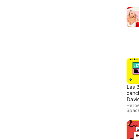
Las 
canc
Davi
Heroe
Space