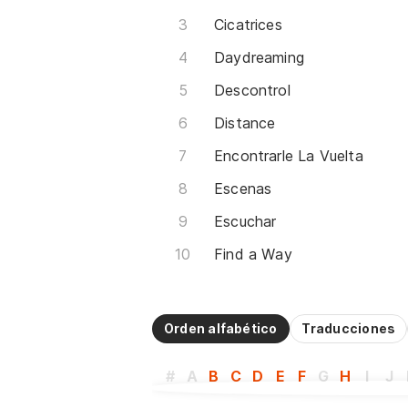
Cicatrices
Daydreaming
Descontrol
Distance
Encontrarle La Vuelta
Escenas
Escuchar
Find a Way
Orden alfabético
Traducciones
#
A
B
C
D
E
F
G
H
I
J