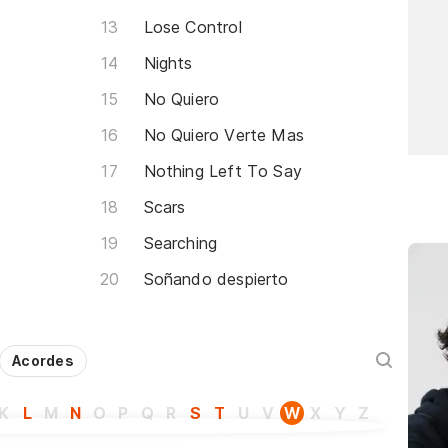
Lose Control
Nights
No Quiero
No Quiero Verte Mas
Nothing Left To Say
Scars
Searching
Soñando despierto
Acordes
K
L
M
N
O
P
Q
R
S
T
U
V
W
X
Y
Z