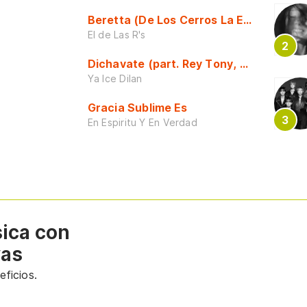
Beretta (De Los Cerros La Escuela)
El de Las R's
Dichavate (part. Rey Tony, Dj Honda y 
Ya Ice Dilan
Gracia Sublime Es
En Espiritu Y En Verdad
sica con
vas
ficios.