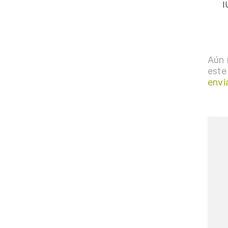
I
Aún 
este
envi