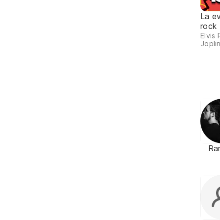
La ev
rock
Elvis 
Joplin
Ra