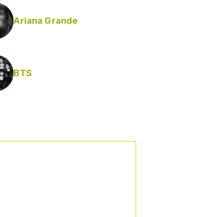
Ariana Grande
Helabusador) [explícita]
BTS