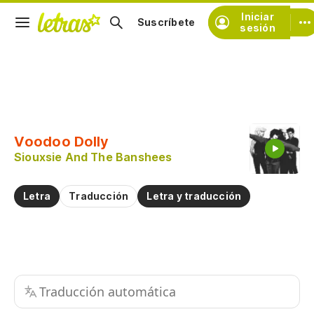
Iniciar
Suscríbete
sesión
Copiar fragmento
Copiar toda la letra
Voodoo Dolly
Practicar la pronunciación de
Siouxsie And The Banshees
Comentar sobre este fragmento
Letra
Traducción
Letra y traducción
Traducción automática