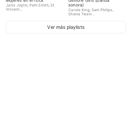
Mujeres en el rock
Gilmore Girls (banda
sonora)
Janis Joplin, Patti Smith, St.
Vincent...
Carole King, Sam Phillps,
Shania Twain...
Ver más playlists