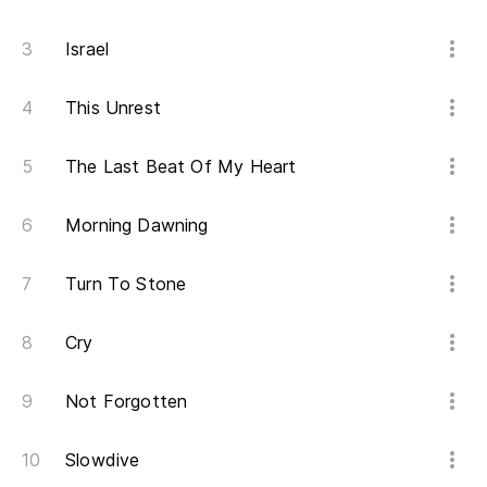
Es
Israel
El
This Unrest
El
The Last Beat Of My Heart
Sh
Morning Dawning
Turn To Stone
Cry
Not Forgotten
Slowdive