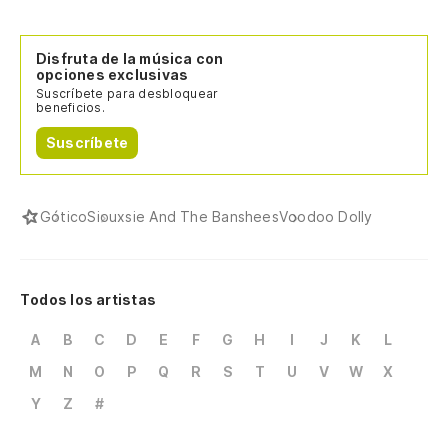
Disfruta de la música con
opciones exclusivas
Suscríbete para desbloquear
beneficios.
Suscríbete
Gótico
Siouxsie And The Banshees
Voodoo Dolly
Todos los artistas
A
B
C
D
E
F
G
H
I
J
K
L
M
N
O
P
Q
R
S
T
U
V
W
X
Y
Z
#