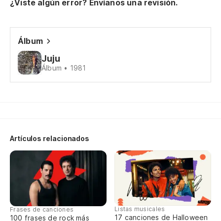
¿Viste algún error? Envíanos una revisión.
Es
Yo
Álbum
Y 
Juju
Álbum • 1981
An
Me
Be
Artículos relacionados
Y 
Ah
No
Listas musicales
Frases de canciones
17 canciones de Halloween
100 frases de rock más