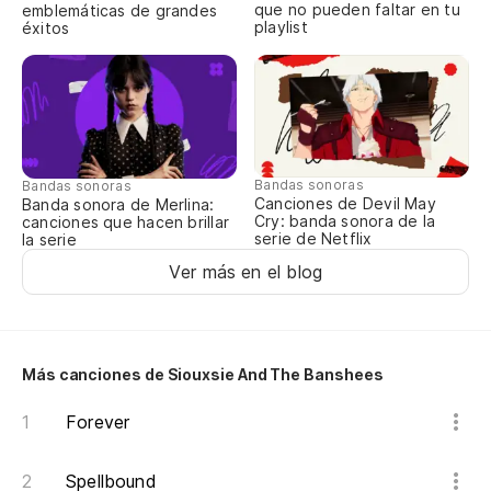
Un
que no pueden faltar en tu
emblemáticas de grandes
playlist
éxitos
¿E
Ar
El
Bandas sonoras
Bandas sonoras
Canciones de Devil May
Banda sonora de Merlina:
Cry: banda sonora de la
canciones que hacen brillar
Co
serie de Netflix
la serie
Ver más en el blog
Li
Te
Más canciones de Siouxsie And The Banshees
Es
Forever
Lis
Spellbound