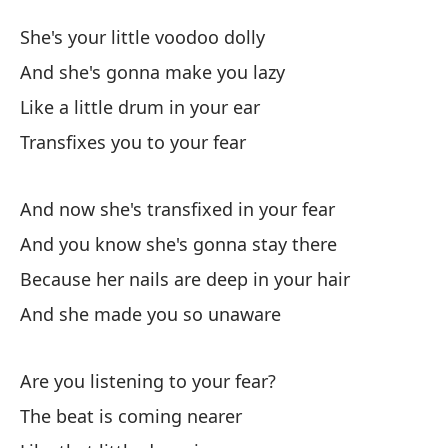
M
She's your little voodoo dolly
Vo
And she's gonna make you lazy
Like a little drum in your ear
El
Transfixes you to your fear
Sh
Y 
And now she's transfixed in your fear
An
And you know she's gonna stay there
Because her nails are deep in your hair
Co
And she made you so unaware
Li
Te
Are you listening to your fear?
The beat is coming nearer