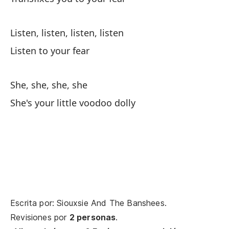
Y 
Listen, listen, listen, listen
An
Listen to your fear
Qu
Yo
She, she, she, she
She's your little voodoo dolly
Oh
Oh
Ah
No
Escrita por: Siouxsie And The Banshees.
Te
Revisiones por
2 personas
.