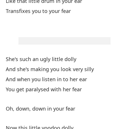
Y 
Like that little drum in your ear
An
Transfixes you to your fear
Y 
An
Po
She's such an ugly little dolly
Be
And she's making you look very silly
Y 
And when you listen in to her ear
An
You get paralysed with her fear
¿E
Oh, down, down in your fear
Ar
Now this little voodoo dolly
El