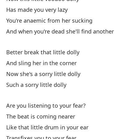
Has made you very lazy
Co
You're anaemic from her sucking
Li
And when you're dead she'll find another
Te
Better break that little dolly
And sling her in the corner
Now she's a sorry little dolly
Such a sorry little dolly
El
Are you listening to your fear?
Sh
The beat is coming nearer
Y 
Like that little drum in your ear
An
Transfixes you to your fear