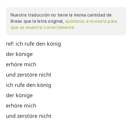
Nuestra traducción no tiene la misma cantidad de
líneas que la letra original,
ayúdanos a revisarla para
que se muestre correctamente.
ref: ich rufe den könig
re
der könige
de
erhöre mich
e
und zerstöre nicht
y 
ich rufe den könig
ll
der könige
de
erhöre mich
e
und zerstöre nicht
y 