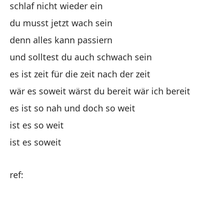
schlaf nicht wieder ein
no
du musst jetzt wach sein
de
denn alles kann passiern
po
und solltest du auch schwach sein
y 
es ist zeit für die zeit nach der zeit
es
wär es soweit wärst du bereit wär ich bereit
si
es ist so nah und doch so weit
es
ist es so weit
¿h
ist es soweit
¿e
ref:
re