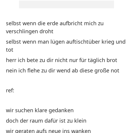
selbst wenn die erde aufbricht mich zu
in
verschlingen droht
tr
selbst wenn man lügen auftischtüber krieg und
in
tot
m
herr ich bete zu dir nicht nur für täglich brot
se
nein ich flehe zu dir wend ab diese große not
no
ref:
re
wir suchen klare gedanken
bu
doch der raum dafür ist zu klein
pe
p
wir geraten aufs neue ins wanken