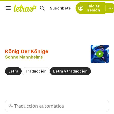
Iniciar
Suscríbete
sesión
Copiar fragmento
Copiar toda la letra
König Der Könige
Practicar la pronunciación de
Sohne Mannheims
Comentar sobre este fragmento
Letra
Traducción
Letra y traducción
Traducción automática