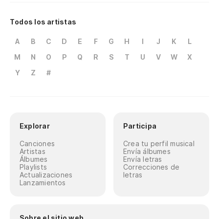
Todos los artistas
A
B
C
D
E
F
G
H
I
J
K
L
M
N
O
P
Q
R
S
T
U
V
W
X
Y
Z
#
Explorar
Participa
Canciones
Crea tu perfil musical
Artistas
Envía álbumes
Álbumes
Envía letras
Playlists
Correcciones de
Actualizaciones
letras
Lanzamientos
Sobre el sitio web