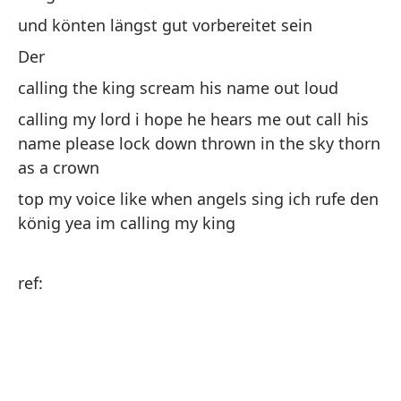
vo
und könten längst gut vorbereitet sein
y 
Der
t
calling the king scream his name out loud
Ll
calling my lord i hope he hears me out call his
ll
name please lock down thrown in the sky thorn
ll
as a crown
al
top my voice like when angels sing ich rufe den
so
könig yea im calling my king
ll
ref:
re