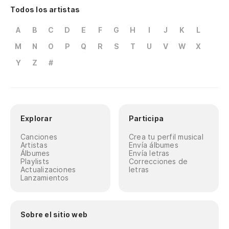
Todos los artistas
A
B
C
D
E
F
G
H
I
J
K
L
M
N
O
P
Q
R
S
T
U
V
W
X
Y
Z
#
Explorar
Participa
Canciones
Crea tu perfil musical
Artistas
Envía álbumes
Álbumes
Envía letras
Playlists
Correcciones de
Actualizaciones
letras
Lanzamientos
Sobre el sitio web