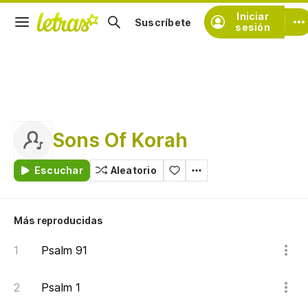
Iniciar
Suscríbete
sesión
Sons Of Korah
Escuchar
Aleatorio
Más reproducidas
Psalm 91
Psalm 1