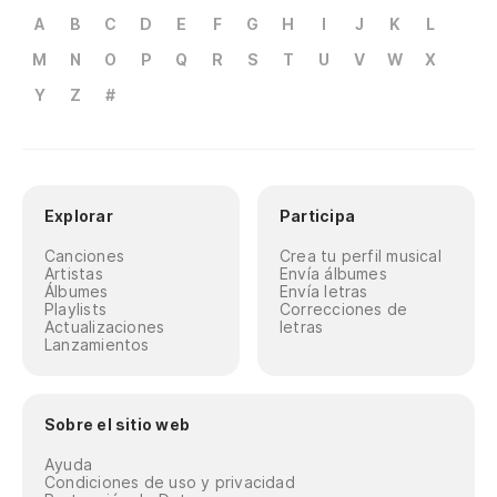
A
B
C
D
E
F
G
H
I
J
K
L
M
N
O
P
Q
R
S
T
U
V
W
X
Y
Z
#
Explorar
Participa
Canciones
Crea tu perfil musical
Artistas
Envía álbumes
Álbumes
Envía letras
Playlists
Correcciones de
Actualizaciones
letras
Lanzamientos
Sobre el sitio web
Ayuda
Condiciones de uso y privacidad