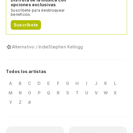
opciones exclusivas
Suscríbete para desbloquear
beneficios.
Suscríbete
Alternativo / Indie
Stephen Kellogg
Todos los artistas
A
B
C
D
E
F
G
H
I
J
K
L
M
N
O
P
Q
R
S
T
U
V
W
X
Y
Z
#