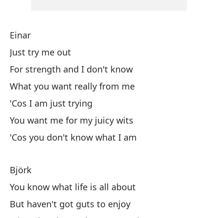
Wh
Einar
So
Just try me out
Po
For strength and I don't know
What you want really from me
Po
'Cos I am just trying
'C
You want me for my juicy wits
Tú
'Cos you don't know what I am
Tú
Björk
You know what life is all about
Bj
But haven't got guts to enjoy