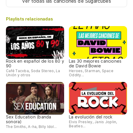
Ver todas las canciones
de Sugarcubes
Y 
Playlists relacionadas
So
Th
Bj
Rock en español de los 80 y
Las 30 mejores canciones
90
de David Bowie
Café Tacvba, Soda Stereo, La
Heroes, Starman, Space
Bu
Unión y otros
Oddity...
Es
Bu
Sex Education (banda
La evolución del rock
sonora)
Elvis Presley, Janis Joplin,
Beatles...
The Smiths, A-ha, Billy Idol...