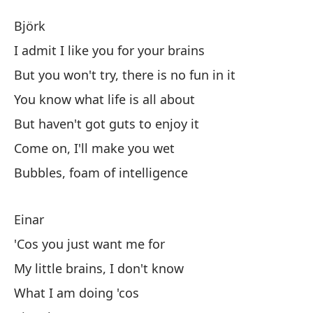
B
Björk
B
I admit I like you for your brains
But you won't try, there is no fun in it
Bj
You know what life is all about
Ad
But haven't got guts to enjoy it
I 
Come on, I'll make you wet
Bubbles, foam of intelligence
Pe
Bu
Einar
Sa
'Cos you just want me for
Yo
My little brains, I don't know
What I am doing 'cos
Pe