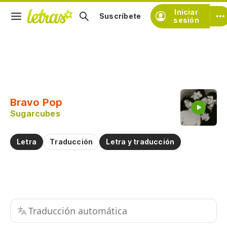
Iniciar
Suscríbete
sesión
Copiar fragmento
Copiar toda la letra
Bravo Pop
Practicar la pronunciación de
Sugarcubes
Comentar sobre este fragmento
Letra
Traducción
Letra y traducción
Traducción automática