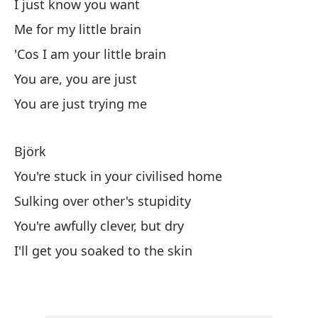
I just know you want
Bu
Me for my little brain
Va
'Cos I am your little brain
You are, you are just
Bu
You are just trying me
Bu
Björk
Ei
You're stuck in your civilised home
Sulking over other's stupidity
Po
You're awfully clever, but dry
Po
I'll get you soaked to the skin
My
Lo