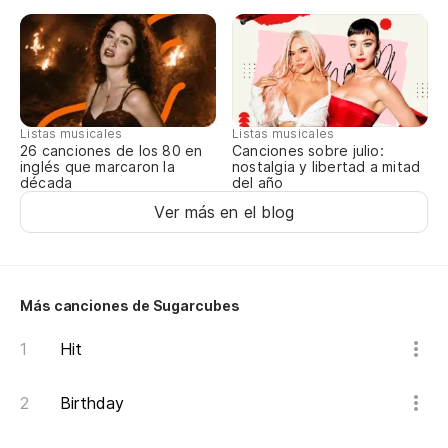
Ei
So
Listas musicales
Listas musicales
Canciones sobre julio:
26 canciones de los 80 en
Pe
nostalgia y libertad a mitad
inglés que marcaron la
del año
década
Li
Ver más en el blog
Pe
Re
Más canciones de Sugarcubes
Re
Hit
Pe
Birthday