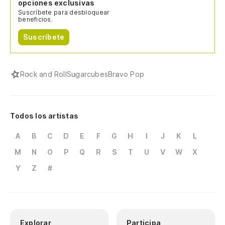
opciones exclusivas
Suscríbete para desbloquear
beneficios.
Suscríbete
Rock and Roll
Sugarcubes
Bravo Pop
Todos los artistas
A
B
C
D
E
F
G
H
I
J
K
L
M
N
O
P
Q
R
S
T
U
V
W
X
Y
Z
#
Explorar
Participa