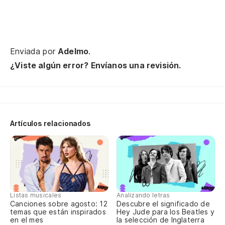
'C
Bj
Enviada por
Adelmo
.
¿Viste algún error? Envíanos una revisión.
Sa
Yo
Pe
Artículos relacionados
Bu
In
Ju
Listas musicales
Analizando letras
Canciones sobre agosto: 12
Descubre el significado de
In
temas que están inspirados
Hey Jude para los Beatles y
en el mes
la selección de Inglaterra