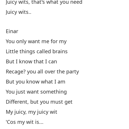
Juicy wits, that's what you need
Es
Juicy wits..
Yo
Einar
Re
You only want me for my
Su
Little things called brains
Er
But I know that I can
Yo
Recage? you all over the party
Te
But you know what I am
I'
You just want something
Different, but you must get
My juicy, my juicy wit
'Cos my wit is...