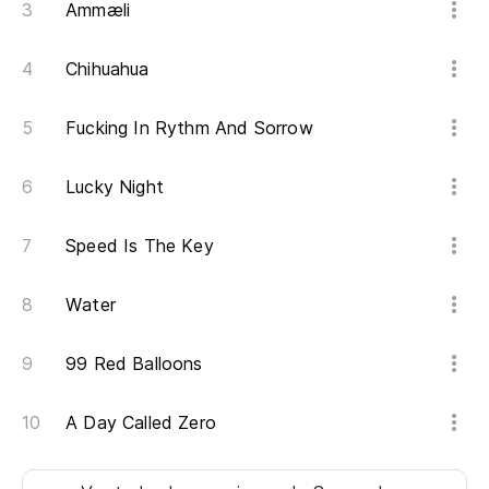
So
Ammæli
Di
Chihuahua
Di
Fucking In Rythm And Sorrow
Mi
Lucky Night
My
Speed Is The Key
Po
Water
Bj
99 Red Balloons
So
A Day Called Zero
Va