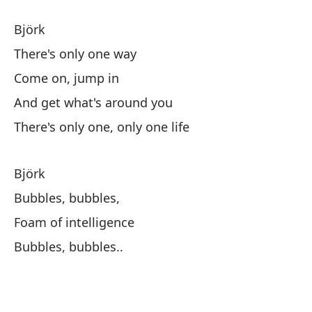
Ei
Björk
There's only one way
So
Come on, jump in
And get what's around you
Po
There's only one, only one life
Lo
Wh
Björk
Bubbles, bubbles,
Po
Foam of intelligence
Bubbles, bubbles..
Qu
Yo
Po