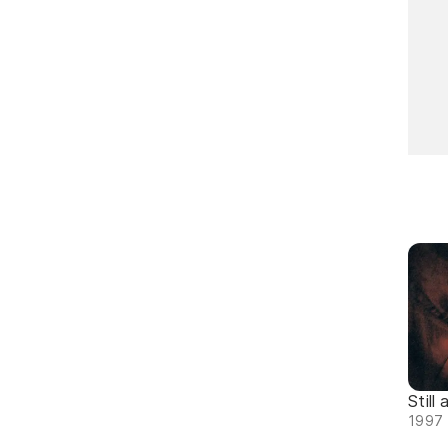
Still 
1997 