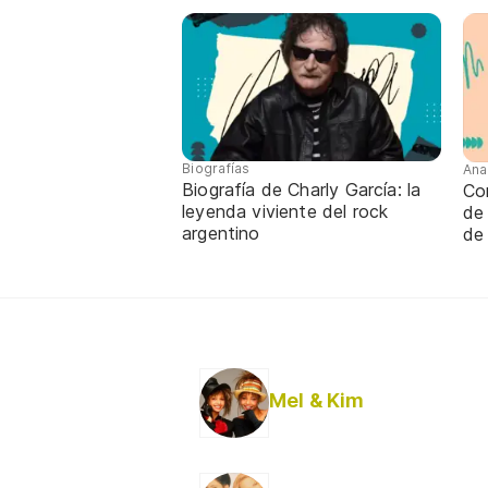
Biografías
Ana
Biografía de Charly García: la
Con
leyenda viviente del rock
de
argentino
de
Mel & Kim