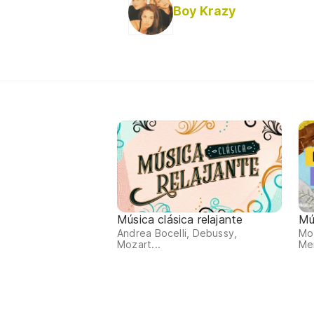
Boy Krazy
Música clásica relajante
Mú
Andrea Bocelli, Debussy,
Moz
Mozart...
Men