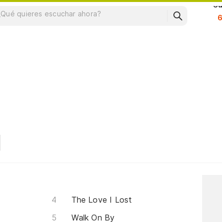
Su
The Love I Lost
Walk On By