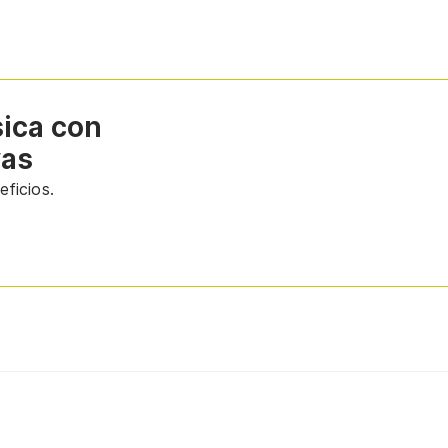
sica con
vas
ficios.