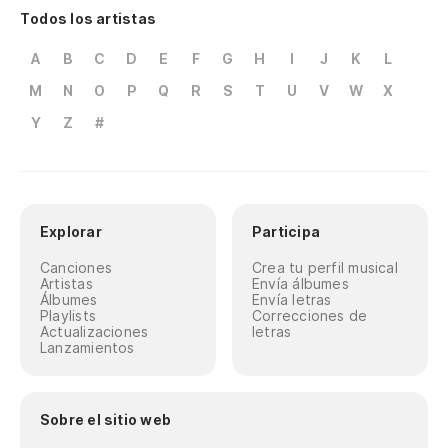
Todos los artistas
A
B
C
D
E
F
G
H
I
J
K
L
M
N
O
P
Q
R
S
T
U
V
W
X
Y
Z
#
Explorar
Participa
Canciones
Crea tu perfil musical
Artistas
Envía álbumes
Álbumes
Envía letras
Playlists
Correcciones de
Actualizaciones
letras
Lanzamientos
Sobre el sitio web