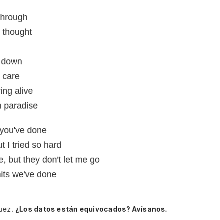
through
 thought
g down
 care
ing alive
n paradise
s you've done
 I tried so hard
, but they don't let me go
shits we've done
guez.
¿Los datos están equivocados? Avísanos.