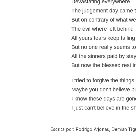
Devastating everywhere
The judgement day came 
But on contrary of what we
The evil where left behind
All yours tears keep fallin
But no one really seems to
All the sinners paid by stay
But now the blessed rest i
I tried to forgive the thing
Maybe you don't believe but
I know these days are gone
I just can't believe in the 
Escrita por: Rodrigo Arjonas, Demian Ti