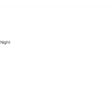
y
Night