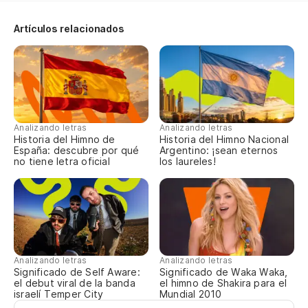
mu
mo
Artículos relacionados
le
ha
Mo
f'
tu
lo
Analizando letras
Analizando letras
Historia del Himno de
Historia del Himno Nacional
en
España: descubre por qué
Argentino: ¡sean eternos
gr
no tiene letra oficial
los laureles!
ha
a,
s'
co
pr
d'
Analizando letras
Analizando letras
Significado de Self Aware:
Significado de Waka Waka,
pa
el debut viral de la banda
el himno de Shakira para el
Mu
israelí Temper City
Mundial 2010