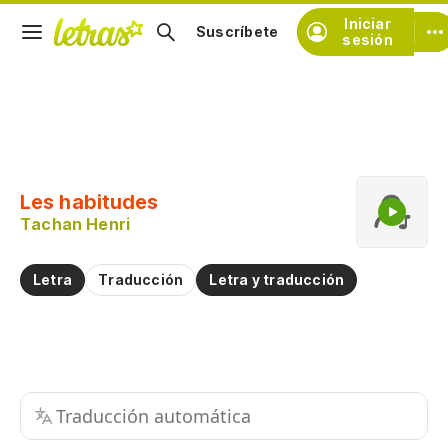
Iniciar
Suscríbete
sesión
Copiar fragmento
Copiar toda la letra
Les habitudes
Practicar la pronunciación de
Tachan Henri
Comentar sobre este fragmento
Letra
Traducción
Letra y traducción
Traducción automática