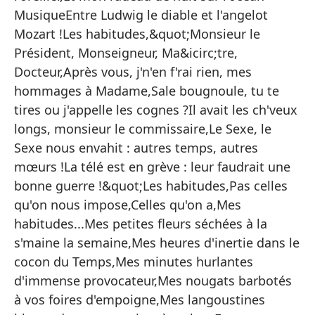
bo
MusiqueEntre Ludwig le diable et l'angelot
al
Mozart !Les habitudes,&quot;Monsieur le
la
Président, Monseigneur, Ma&icirc;tre,
Mo
Docteur,Après vous, j'n'en f'rai rien, mes
Mo
hommages à Madame,Sale bougnoule, tu te
no
tires ou j'appelle les cognes ?Il avait les ch'veux
mo
longs, monsieur le commissaire,Le Sexe, le
la
Sexe nous envahit : autres temps, autres
in
mœurs !La télé est en grève : leur faudrait une
te
bonne guerre !&quot;Les habitudes,Pas celles
gu
qu'on nous impose,Celles qu'on a,Mes
im
habitudes...Mes petites fleurs séchées à la
há
s'maine la semaine,Mes heures d'inertie dans le
se
cocon du Temps,Mes minutes hurlantes
Ti
d'immense provocateur,Mes nougats barbotés
pr
à vos foires d'empoigne,Mes langoustines