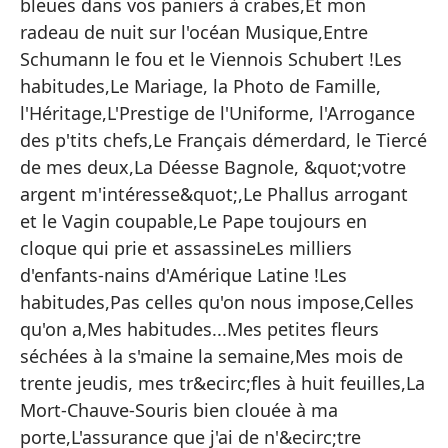
pe
bleues dans vos paniers à crabes,Et mon
ca
radeau de nuit sur l'océan Musique,Entre
la
Schumann le fou et le Viennois Schubert !Les
Sc
habitudes,Le Mariage, la Photo de Famille,
Fa
l'Héritage,L'Prestige de l'Uniforme, l'Arrogance
Ar
des p'tits chefs,Le Français démerdard, le Tiercé
Do
de mes deux,La Déesse Bagnole, &quot;votre
me
argent m'intéresse&quot;,Le Phallus arrogant
cu
et le Vagin coupable,Le Pape toujours en
y 
cloque qui prie et assassineLes milliers
Am
d'enfants-nains d'Amérique Latine !Les
im
habitudes,Pas celles qu'on nous impose,Celles
há
qu'on a,Mes habitudes...Mes petites fleurs
se
séchées à la s'maine la semaine,Mes mois de
tr
trente jeudis, mes tr&ecirc;fles à huit feuilles,La
cl
Mort-Chauve-Souris bien clouée à ma
se
porte,L'assurance que j'ai de n'&ecirc;tre