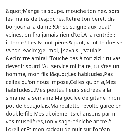
Há
&quot;Mange ta soupe, mouche ton nez, sors
Le
les mains de tespoches,Retire ton béret, dis
bonjour à la dame !On se saigne aux quat'
To
veines, on f'ra jamais rien d'toi.A la rentrée :
de
interne ! Les &quot;pères&quot; vont te dresser
da
!A ton &acirc;ge, moi, j'savais, j'voulais
na
&ecirc;tre amiral !Touche pas à ton zizi : tu vas
te
devenir sourd !Au service militaire, tu s'ras un
al
homme, mon fils !&quot;Les habitudes,Pas
so
celles qu'on nous impose,Celles qu'on a,Mes
hi
habitudes...Mes petites fleurs séchées à la
im
s'maine la semaine,Ma goulée de gitane, mon
há
pot de beaujolais,Ma roulotte-révolte garée en
se
double-file,Mes aboiements-chansons parmi
be
vos muselières,Ton visage-péniche ancré à
do
l'oreiller,Et mon radeau de nuit sur l'océan