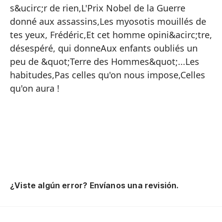
da
s&ucirc;r de rien,L'Prix Nobel de la Guerre
de
donné aux assassins,Les myosotis mouillés de
de
tes yeux, Frédéric,Et cet homme opini&acirc;tre,
po
désespéré, qui donneAux enfants oubliés un
lo
peu de &quot;Terre des Hommes&quot;...Les
habitudes,Pas celles qu'on nous impose,Celles
&q
qu'on aura !
ma
da
ri
&q
mo
to
s'
ce
ha
¿Viste algún error? Envíanos una revisión.
se
be
fi