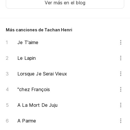
Sc
Ver más en el blog
Fa
l'
Ti
ar
Más canciones de Tachan Henri
Va
as
Je T'aime
La
im
Le Lapin
fl
tr
Lorsque Je Serai Vieux
Ch
qu
"chez François
de
mo
op
A La Mort De Juju
ou
Ho
A Parme
im