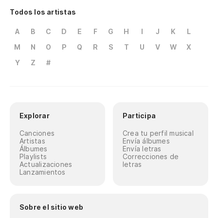
Todos los artistas
A
B
C
D
E
F
G
H
I
J
K
L
M
N
O
P
Q
R
S
T
U
V
W
X
Y
Z
#
Explorar
Participa
Canciones
Crea tu perfil musical
Artistas
Envía álbumes
Álbumes
Envía letras
Playlists
Correcciones de
Actualizaciones
letras
Lanzamientos
Sobre el sitio web