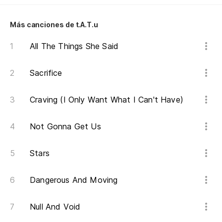
Tú
ch
Más canciones de t.A.T.u
Yo
th
All The Things She Said
Co
Sacrifice
ma
Li
Craving (I Only Want What I Can't Have)
lu
Not Gonna Get Us
Mu
Stars
am
Sh
Dangerous And Moving
lo
Null And Void
Mu