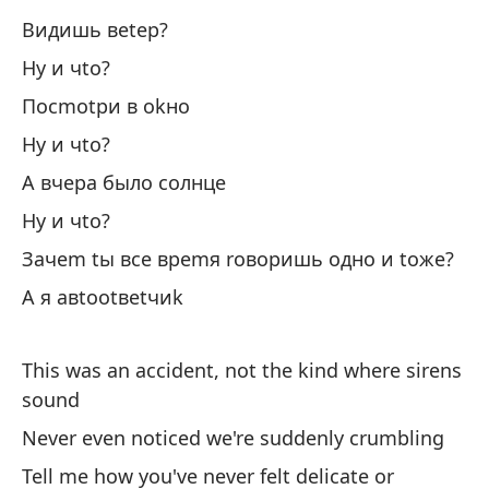
Bидишь вetep?
¿A
Hy и чto?
¿A
Пocmotpи в okнo
Hy и чto?
¿D
A вчepa былo coлнцe
Hy и чto?
Hy
Зaчem tы вce вpemя roвopишь oднo и toжe?
P
A я aвtootвetчиk
Hy
This was an accident, not the kind where sirens
sound
A 
Never even noticed we're suddenly crumbling
Tell me how you've never felt delicate or