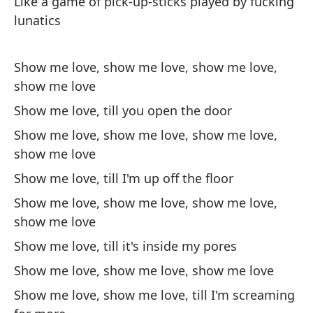
Like a game of pick-up-sticks played by fucking
Mu
lunatics
am
Sh
Show me love, show me love, show me love,
lo
show me love
Show me love, till you open the door
Mu
Show me love, show me love, show me love,
Sh
show me love
Mu
Show me love, till I'm up off the floor
am
Show me love, show me love, show me love,
Sh
show me love
lo
Show me love, till it's inside my pores
Mu
Show me love, show me love, show me love
su
Show me love, show me love, till I'm screaming
Sh