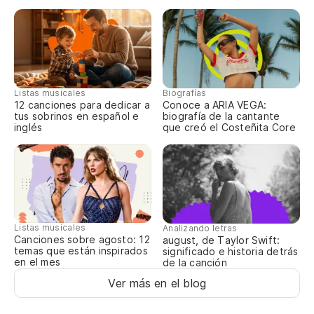
d
Al
de
St
Listas musicales
Biografías
12 canciones para dedicar a
Conoce a ARIA VEGA:
ar
tus sobrinos en español e
biografía de la cantante
inglés
que creó el Costeñita Core
Di
de
Te
¿S
Listas musicales
Analizando letras
al
Canciones sobre agosto: 12
august, de Taylor Swift:
temas que están inspirados
significado e historia detrás
en el mes
de la canción
Do
an
Ver más en el blog