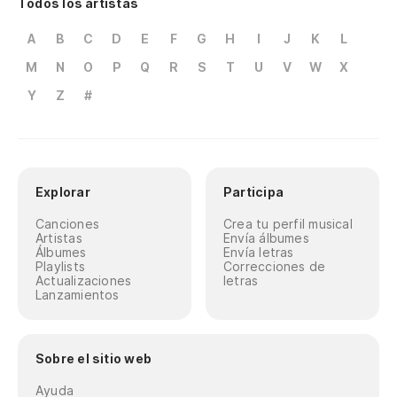
Todos los artistas
A
B
C
D
E
F
G
H
I
J
K
L
M
N
O
P
Q
R
S
T
U
V
W
X
Y
Z
#
Explorar
Participa
Canciones
Crea tu perfil musical
Artistas
Envía álbumes
Álbumes
Envía letras
Playlists
Correcciones de
Actualizaciones
letras
Lanzamientos
Sobre el sitio web
Ayuda