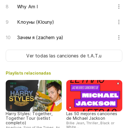
Sh
Why Am I
Mu
Клоуны (Klouny)
am
Sh
Зачем я (zachem ya)
lo
Ver todas las canciones
de t.A.T.u
Mu
su
Playlists relacionadas
Sh
Mu
am
Sh
lo
Harry Styles: Together,
Las 50 mejores canciones
Together Tour (setlist
de Michael Jackson
completo)
Billie Jean, Thriller, Black or
Mu
White...
Aperture, Sign of the Times, As