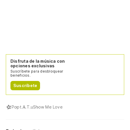
Mu
lo
Sh
Mu
lo
Disfruta de la música con
Sh
opciones exclusivas
Suscríbete para desbloquear
beneficios.
Mu
gr
Suscríbete
Sh
m
Pop
t.A.T.u
Show Me Love