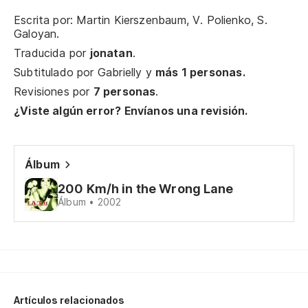
Sh
Escrita por: Martin Kierszenbaum, V. Polienko, S.
m
Galoyan.
Traducida por
jonatan
.
Subtitulado por
Gabrielly
y
más 1 personas.
Ac
Revisiones por
7 personas
.
co
¿Viste algún error? Envíanos una revisión.
Ra
oc
Álbum
Op
co
200 Km/h in the Wrong Lane
Álbum • 2002
Ch
co
Di
de
Artículos relacionados
Te