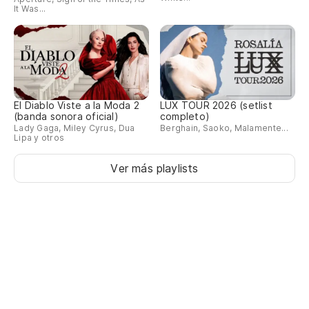
It Was...
po
Sh
Mu
a
El Diablo Viste a la Moda 2
LUX TOUR 2026 (setlist
(banda sonora oficial)
completo)
Sh
Lady Gaga, Miley Cyrus, Dua
Berghain, Saoko, Malamente...
Lipa y otros
Mu
Ver más playlists
gr
Sh
m
Mu
lo
Sh