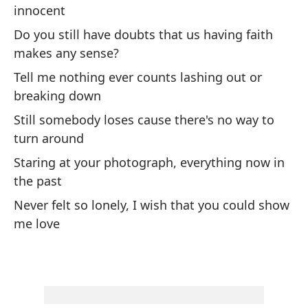
Hy
innocent
Do you still have doubts that us having faith
Зa
makes any sense?
Зa
Tell me nothing ever counts lashing out or
breaking down
A 
Still somebody loses cause there's no way to
turn around
Es
Staring at your photograph, everything now in
su
the past
Th
Never felt so lonely, I wish that you could show
so
me love
Ni
de
Ne