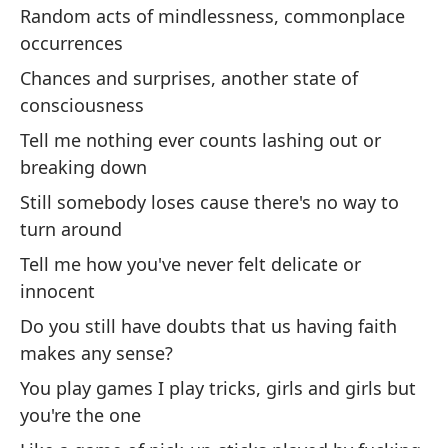
Random acts of mindlessness, commonplace
St
ar
occurrences
Chances and surprises, another state of
Mi
consciousness
p
Tell me nothing ever counts lashing out or
St
breaking down
pa
Still somebody loses cause there's no way to
Nu
turn around
pu
Tell me how you've never felt delicate or
Ne
innocent
lo
Do you still have doubts that us having faith
makes any sense?
You play games I play tricks, girls and girls but
you're the one