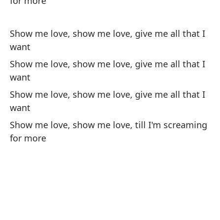
for more
Mu
Show me love, show me love, give me all that I
am
want
Sh
Show me love, show me love, give me all that I
lo
want
Mu
Show me love, show me love, give me all that I
po
want
Sh
Show me love, show me love, till I'm screaming
for more
Mu
a
Sh
Mu
gr