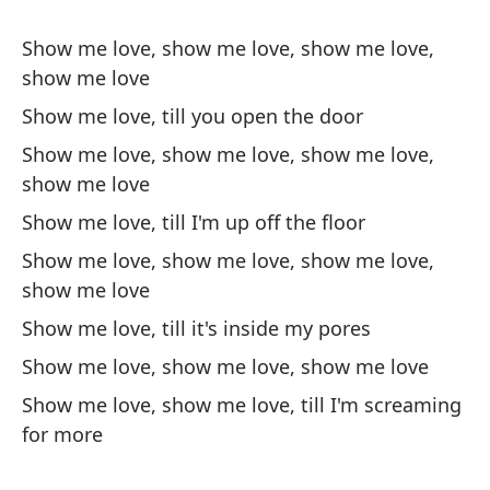
Di
Show me love, show me love, show me love,
de
show me love
Te
Show me love, till you open the door
¿S
Show me love, show me love, show me love,
te
show me love
Do
Show me love, till I'm up off the floor
an
Show me love, show me love, show me love,
show me love
Di
de
Show me love, till it's inside my pores
Te
Show me love, show me love, show me love
d
Show me love, show me love, till I'm screaming
for more
Al
de