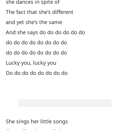
she dances in spite of
The fact that she's different
Pu
and yet she's the same
es
And she says do do do do do do
do do do do do do do do
do do do do do do do do
Ma
Lucky you, lucky you
en
Do do do do do do do do
on
Un
A 
ba
She sings her little songs