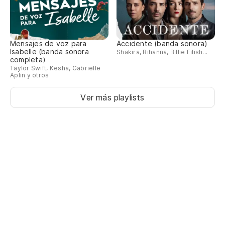
y 
an
Mensajes de voz para
Accidente (banda sonora)
Isabelle (banda sonora
Shakira, Rihanna, Billie Eilish...
Y 
completa)
D
Taylor Swift, Kesha, Gabrielle
Aplin y otros
An
Ver más playlists
ha
ha
do
Do
do
Su