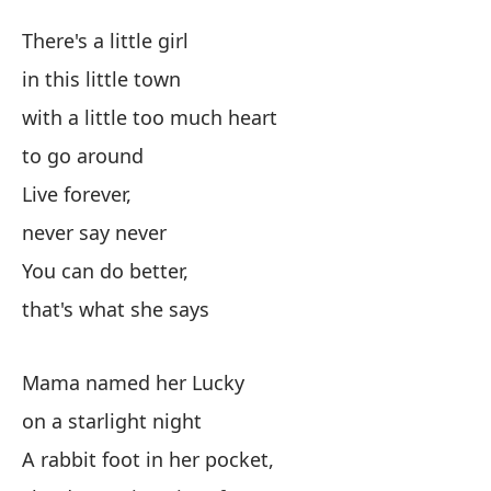
S
There's a little girl
L
in this little town
with a little too much heart
Ha
to go around
en
Live forever,
never say never
co
You can do better,
wi
that's what she says
pa
Mama named her Lucky
Vi
on a starlight night
A rabbit foot in her pocket,
Nu