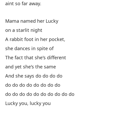
aint so far away.
A 
Mama named her Lucky
Ha
on a starlit night
A 
A rabbit foot in her pocket,
she dances in spite of
vi
The fact that she's different
La
and yet she's the same
And she says do do do do
es
do do do do do do do do
do do do do do do do do do do
Ma
Lucky you, lucky you
en