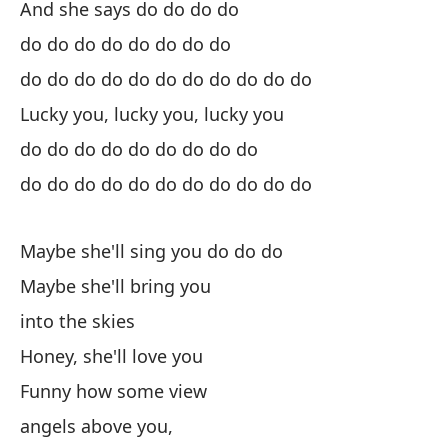
ha
And she says do do do do
do
do do do do do do do do
do do do do do do do do do do do
Su
Lucky you, lucky you, lucky you
Do
do do do do do do do do do
D
do do do do do do do do do do do
Do
Maybe she'll sing you do do do
Maybe she'll bring you
into the skies
Honey, she'll love you
El
Funny how some view
angels above you,
El