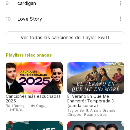
cardigan
No
Love Story
Ma
Ver todas las canciones
de Taylor Swift
en
on
Playlists relacionadas
Un
A 
ba
Canciones más escuchadas
El Verano En Que Me
2025
Enamoré: Temporada 3
(banda sonora)
Bad Bunny, Lady Gaga,
HUNTR/X...
Taylor Swift, Ariana Grande,
El
Chappell Roan y otros
Th