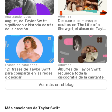
An
ha
Álbumes
Analizando letras
Descubre los mensajes
august, de Taylor Swift:
ha
ocultos en The Life of a
significado e historia detrás
Showgirl, el álbum de Taylor
de la canción
do
Swift
Do
do
Su
Frases de canciones
Álbumes
121 frases de Taylor Swift
Álbumes de Taylor Swift:
para compartir en las redes
recuerda toda la
Lu
o dedicar
discografía de la cantante
Ver más en el blog
Do
do
Do
Más canciones de Taylor Swift