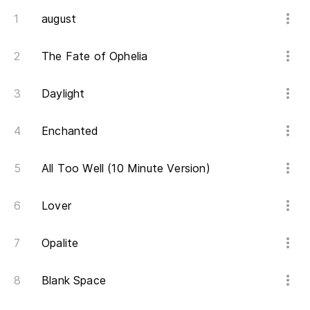
do
august
The Fate of Ophelia
Ta
Daylight
Ta
Enchanted
en
All Too Well (10 Minute Version)
Ca
Lover
Di
Opalite
Fu
Blank Space
án