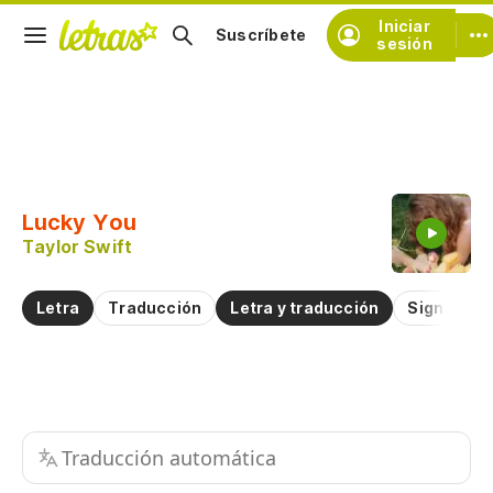
Iniciar
Suscríbete
sesión
Copiar fragmento
Copiar toda la letra
Lucky You
Practicar la pronunciación de
Taylor Swift
Comentar sobre este fragmento
Letra
Traducción
Letra y traducción
Significad
Traducción automática