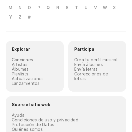
M
N
O
P
Q
R
S
T
U
V
W
X
Y
Z
#
Explorar
Participa
Canciones
Crea tu perfil musical
Artistas
Envía álbumes
Álbumes
Envía letras
Playlists
Correcciones de
Actualizaciones
letras
Lanzamientos
Sobre el sitio web
Ayuda
Condiciones de uso y privacidad
Protección de Datos
Quiénes somos