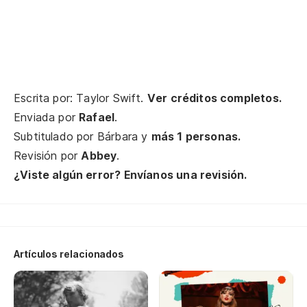
on
Un
A 
Escrita por: Taylor Swift.
Ver créditos completos.
ba
Enviada por
Rafael
.
Subtitulado por
Bárbara
y
más 1 personas.
El
Revisión por
Abbey
.
¿Viste algún error? Envíanos una revisión.
Th
y 
an
Artículos relacionados
Y 
D