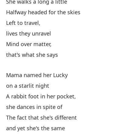
She walks a long a little
El
Halfway headed for the skies
Th
Left to travel,
lives they unravel
y 
Mind over matter,
an
that's what she says
Y 
D
Mama named her Lucky
An
on a starlit night
ha
A rabbit foot in her pocket,
ha
she dances in spite of
do
The fact that she's different
and yet she's the same
ha