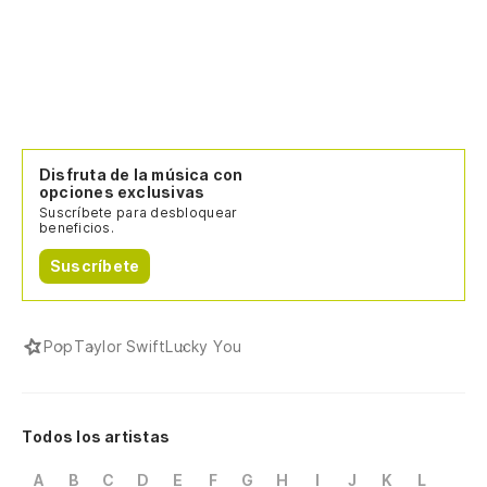
Disfruta de la música con
opciones exclusivas
Suscríbete para desbloquear
beneficios.
Suscríbete
Pop
Taylor Swift
Lucky You
Todos los artistas
A
B
C
D
E
F
G
H
I
J
K
L