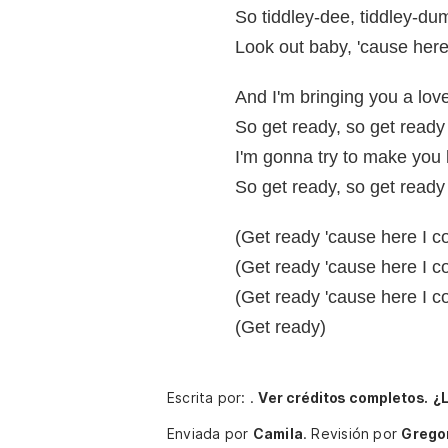
So tiddley-dee, tiddley-du
Look out baby, 'cause her
And I'm bringing you a love
So get ready, so get ready
I'm gonna try to make you
So get ready, so get ready
(Get ready 'cause here I 
(Get ready 'cause here I 
(Get ready 'cause here I 
(Get ready)
Escrita por: .
Ver créditos completos.
¿
Enviada por
Camila
.
Revisión por
Grego