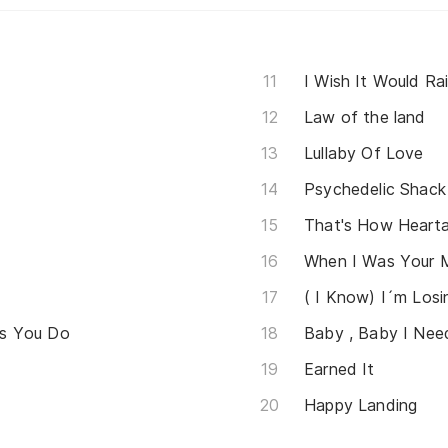
I Wish It Would Ra
Law of the land
Lullaby Of Love
Psychedelic Shack
That's How Heart
When I Was Your 
( I Know) I´m Los
s You Do
Baby , Baby I Nee
Earned It
Happy Landing