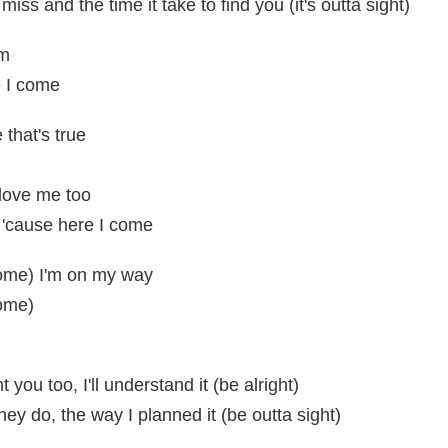
miss and the time it take to find you (it's outta sight)
um
e I come
 that's true
 love me too
 'cause here I come
come) I'm on my way
come)
 you too, I'll understand it (be alright)
hey do, the way I planned it (be outta sight)