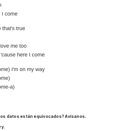
m
e I come
 that's true
 love me too
 'cause here I come
come) I'm on my way
come)
come-a)
Los datos están equivocados? Avísanos.
ry
.