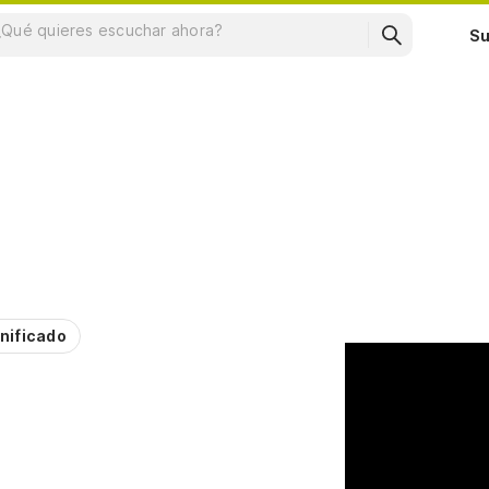
Su
nificado