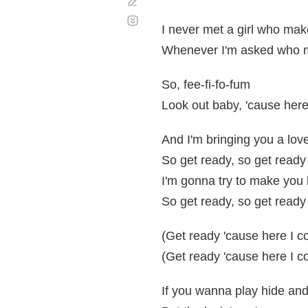
Corregir
Desplazamiento
automático
I never met a girl who make
Whenever I'm asked who ma
So, fee-fi-fo-fum
Look out baby, 'cause her
And I'm bringing you a love
So get ready, so get ready
I'm gonna try to make you
So get ready, so get ready
(Get ready 'cause here I 
(Get ready 'cause here I 
If you wanna play hide and 