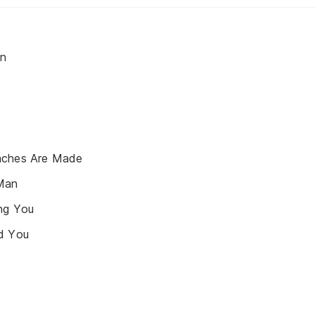
in
aches Are Made
Man
ing You
d You