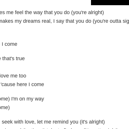
s me feel the way that you do (you're alright)
kes my dreams real, I say that you do (you're outta sig
e I come
 that's true
 love me too
 'cause here I come
come) I'm on my way
come)
seek with love, let me remind you (it's alright)