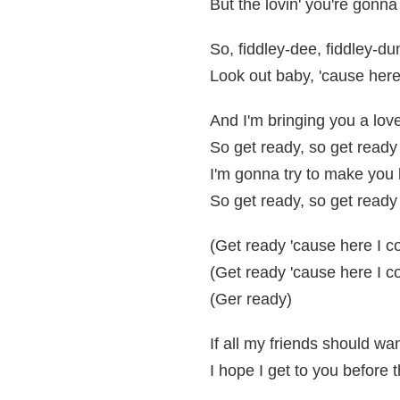
But the lovin' you're gonna 
So, fiddley-dee, fiddley-d
Look out baby, 'cause her
And I'm bringing you a love
So get ready, so get ready
I'm gonna try to make you
So get ready, so get ready
(Get ready 'cause here I 
(Get ready 'cause here I 
(Ger ready)
If all my friends should want
I hope I get to you before t