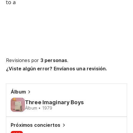
to a
De
St
To
de
Ev
co
Revisiones por
3 personas
.
¿Viste algún error? Envíanos una revisión.
Má
No
Álbum
No
Three Imaginary Boys
Álbum • 1979
To
Próximos conciertos
u