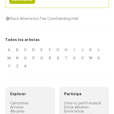
Rock Alternativo
The Cure
Grinding Halt
Todos los artistas
A
B
C
D
E
F
G
H
I
J
K
L
M
N
O
P
Q
R
S
T
U
V
W
X
Y
Z
#
Explorar
Participa
Canciones
Crea tu perfil musical
Artistas
Envía álbumes
Álbumes
Envía letras