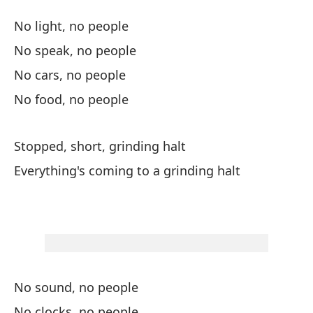
Al
No light, no people
Gr
No speak, no people
No cars, no people
Si
No food, no people
Si
Stopped, short, grinding halt
Si
Everything's coming to a grinding halt
Si
De
St
No sound, no people
No clocks, no people