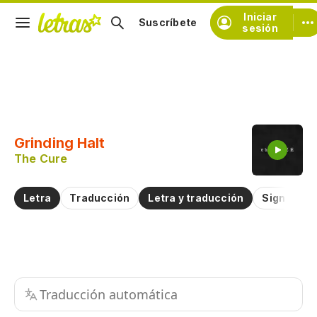
Iniciar
Suscríbete
sesión
Copiar fragmento
Copiar toda la letra
Grinding Halt
Practicar la pronunciación de
The Cure
Comentar sobre este fragmento
Letra
Traducción
Letra y traducción
Significad
Traducción automática