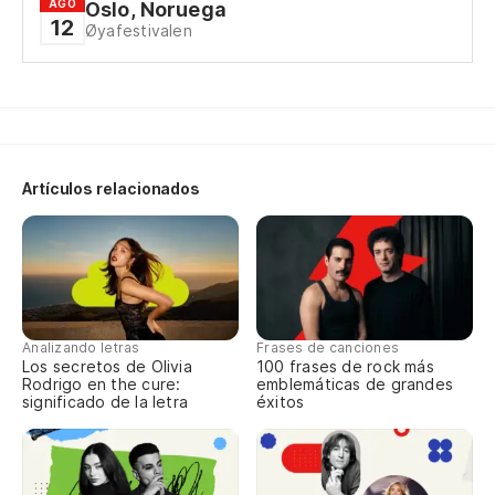
AGO
Oslo, Noruega
12
Ev
Øyafestivalen
To
u
Ev
Artículos relacionados
Analizando letras
Frases de canciones
Los secretos de Olivia
100 frases de rock más
Rodrigo en the cure:
emblemáticas de grandes
significado de la letra
éxitos