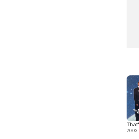
That'
2003 