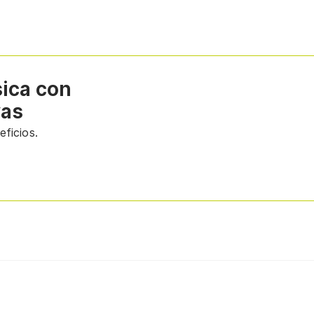
sica con
vas
ficios.