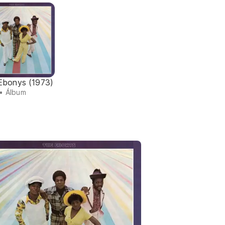
Ebonys (1973)
• Álbum