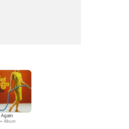
 Again
• Álbum