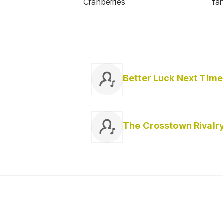
Cranberries
fa
Better Luck Next Time
The Crosstown Rivalr