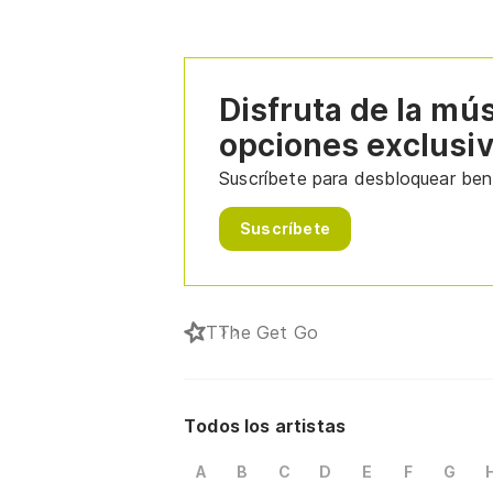
Disfruta de la mú
opciones exclusi
Suscríbete para desbloquear bene
Suscríbete
T
The Get Go
Todos los artistas
A
B
C
D
E
F
G