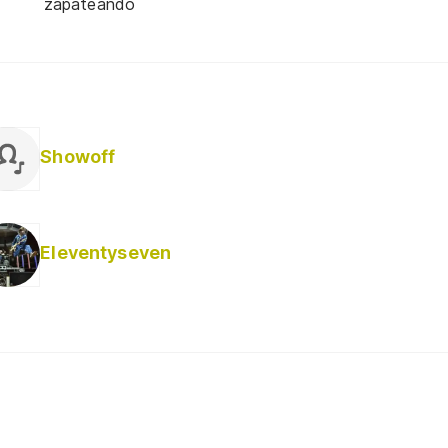
zapateando
Showoff
Eleventyseven