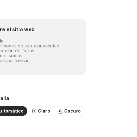
re el sitio web
da
iciones de uso y privacidad
ección de Datos
énes somos
as para envío
alla
Automático
Claro
Oscuro