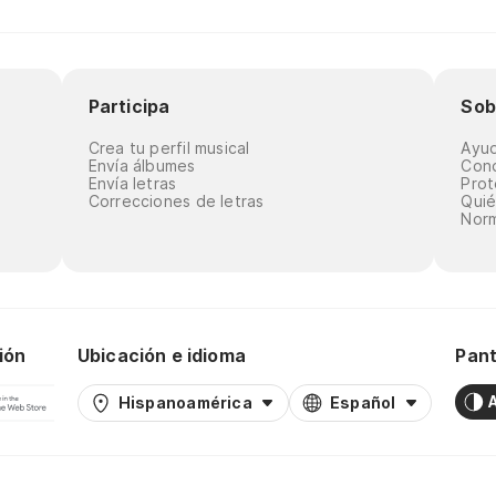
Participa
Sob
Crea tu perfil musical
Ayu
Envía álbumes
Cond
Envía letras
Prot
Correcciones de letras
Qui
Norm
ión
Ubicación e idioma
Pant
Hispanoamérica
Español