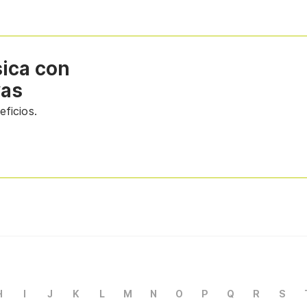
sica con
vas
ficios.
H
I
J
K
L
M
N
O
P
Q
R
S