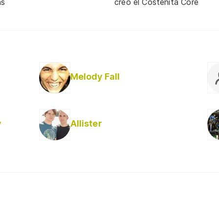
ns
creó el Costeñita Core
Melody Fall
y
Allister