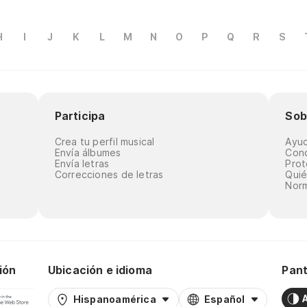
H
I
J
K
L
M
N
O
P
Q
R
S
Participa
Sob
Crea tu perfil musical
Ayu
Envía álbumes
Cond
Envía letras
Prot
Correcciones de letras
Qui
Norm
ión
Ubicación e idioma
Pant
Hispanoamérica
Español