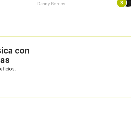
Danny Berrios
sica con
vas
ficios.