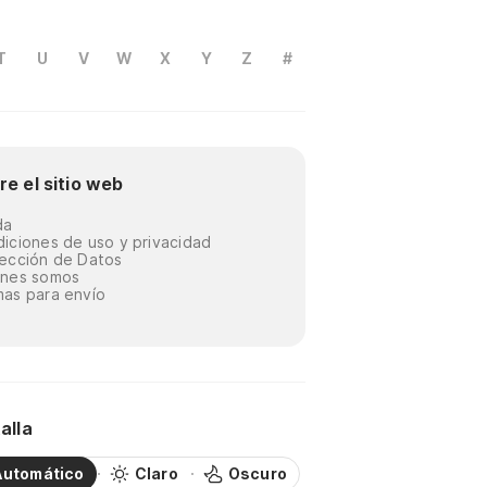
T
U
V
W
X
Y
Z
#
re el sitio web
da
iciones de uso y privacidad
ección de Datos
énes somos
as para envío
alla
Automático
Claro
Oscuro