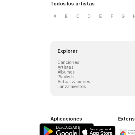
Todos los artistas
A
B
C
D
E
F
G
Explorar
Canciones
Artistas
Álbumes
Playlists
Actualizaciones
Lanzamientos
Aplicaciones
Extens