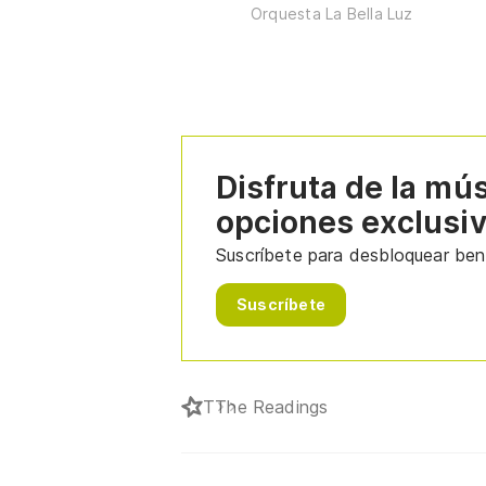
Orquesta La Bella Luz
Disfruta de la mú
opciones exclusi
Suscríbete para desbloquear bene
Suscríbete
T
The Readings