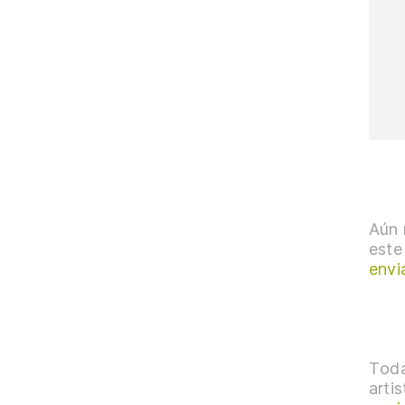
Aún 
este
envi
Toda
arti