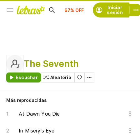
Suscríbete
Iniciar
sesión
The Seventh
Escuchar
Aleatorio
Más reproducidas
At Dawn You Die
In Misery's Eye