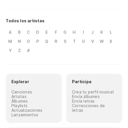
Todos los artistas
A
B
C
D
E
F
G
H
I
J
K
L
M
N
O
P
Q
R
S
T
U
V
W
X
Y
Z
#
Explorar
Participa
Canciones
Crea tu perfil musical
Artistas
Envía álbumes
Álbumes
Envía letras
Playlists
Correcciones de
Actualizaciones
letras
Lanzamientos