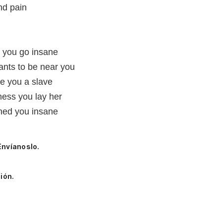
nd pain
e you go insane
ants to be near you
e you a slave
ness you lay her
ned you insane
Envíanoslo.
ión.