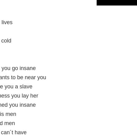
 lives
 cold
e you go insane
ants to be near you
e you a slave
ness you lay her
ned you insane
 is men
ied men
 can´t have