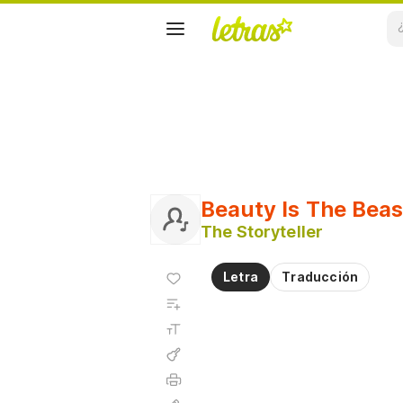
Beauty Is The Beas
The Storyteller
Agregar
Letra
Traducción
a
Agregar
favoritos
a
Tamaño
playlist
de la
fuente
Acordes
Imprimir