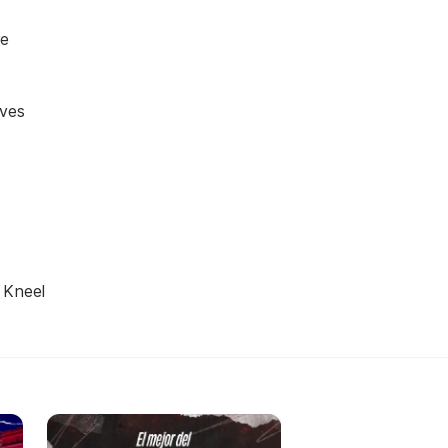
re
eves
 Kneel