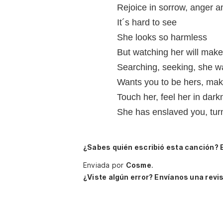
Rejoice in sorrow, anger a
It´s hard to see
She looks so harmless
But watching her will mak
Searching, seeking, she w
Wants you to be hers, mak
Touch her, feel her in dark
She has enslaved you, tur
¿Sabes quién escribió esta canción? 
Enviada por
Cosme
.
¿Viste algún error? Envíanos una revis