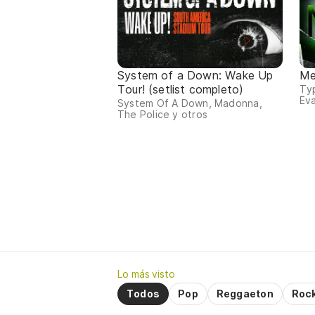
System of a Down: Wake Up
Me
Tour! (setlist completo)
Typ
Ev
System Of A Down, Madonna,
The Police y otros
Lo más visto
Todos
Pop
Reggaeton
Roc