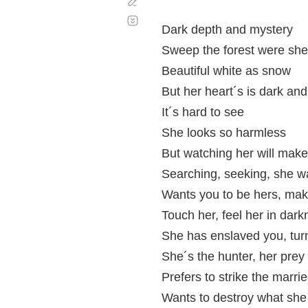
Corregir
Desplazamiento
automático
Dark depth and mystery
Sweep the forest were she
Beautiful white as snow
But her heart´s is dark and
It´s hard to see
She looks so harmless
But watching her will mak
Searching, seeking, she w
Wants you to be hers, mak
Touch her, feel her in dark
She has enslaved you, tur
She´s the hunter, her prey
Prefers to strike the marr
Wants to destroy what she