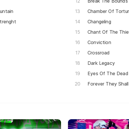
Break The Bounds
untain
Chamber Of Tortu
trenght
Changeling
Chant Of The Thi
Conviction
Crossroad
Dark Legacy
Eyes Of The Dead
Forever They Shall