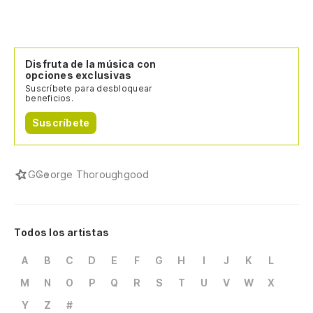
Disfruta de la música con
opciones exclusivas
Suscríbete para desbloquear
beneficios.
Suscríbete
G
George Thoroughgood
Todos los artistas
A
B
C
D
E
F
G
H
I
J
K
L
M
N
O
P
Q
R
S
T
U
V
W
X
Y
Z
#