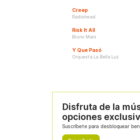
Creep
Radiohead
Risk It All
Bruno Mars
Y Que Pasó
Orquesta La Bella Luz
Disfruta de la mú
opciones exclusi
Suscríbete para desbloquear bene