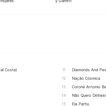
 mujeres
y Garrett
al Costa)
Diamonds And Pea
Nação Cósmica
Coroné Antonio B
Não Quero Dinheir
Ela Partiu