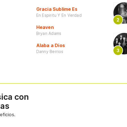
Gracia Sublime Es
En Espiritu Y En Verdad
Heaven
Bryan Adams
Alaba a Dios
Danny Berrios
sica con
vas
ficios.