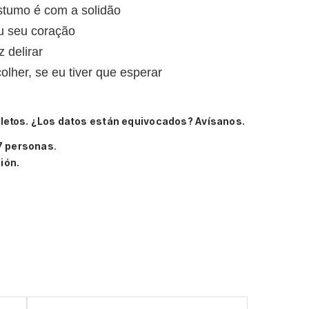
tumo é com a solidão
u seu coração
z delirar
lher, se eu tiver que esperar
letos.
¿Los datos están equivocados? Avísanos.
7 personas
.
ión.