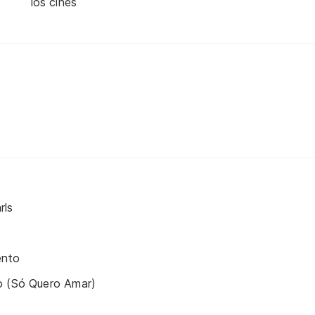
los cines
rls
ento
o (Só Quero Amar)