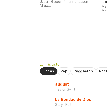
so
Justin Bieber, Rihanna, Jason
Mraz...
Mas
Mai
Lo más visto
Todos
Pop
Reggaeton
Roc
august
Taylor Swift
La Bondad de Dios
StayInFaith