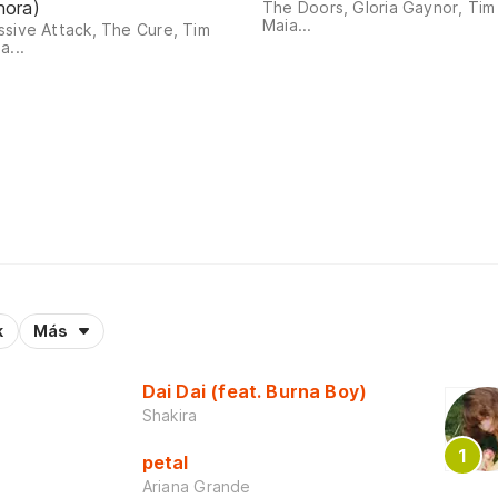
nora)
The Doors, Gloria Gaynor, Tim
Maia...
sive Attack, The Cure, Tim
a...
k
Más
Dai Dai (feat. Burna Boy)
Shakira
petal
Ariana Grande