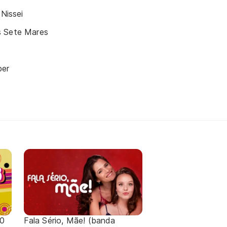
 Nissei
s Sete Mares
ber
70
Fala Sério, Mãe! (banda