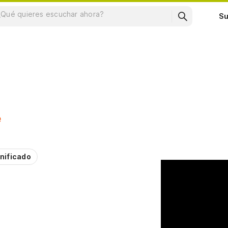
Su
e
nificado