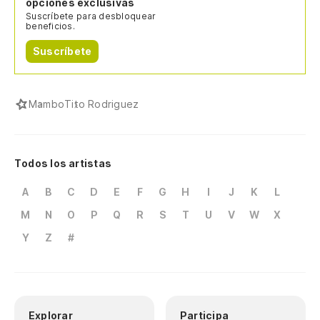
opciones exclusivas
Suscríbete para desbloquear
beneficios.
Suscríbete
Mambo
Tito Rodriguez
Todos los artistas
A
B
C
D
E
F
G
H
I
J
K
L
M
N
O
P
Q
R
S
T
U
V
W
X
Y
Z
#
Explorar
Participa