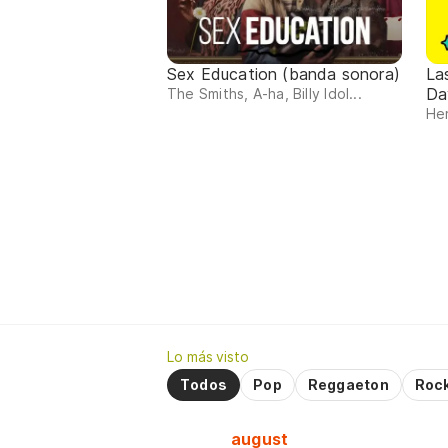
Sex Education (banda sonora)
La
Da
The Smiths, A-ha, Billy Idol...
Her
Lo más visto
Todos
Pop
Reggaeton
Roc
august