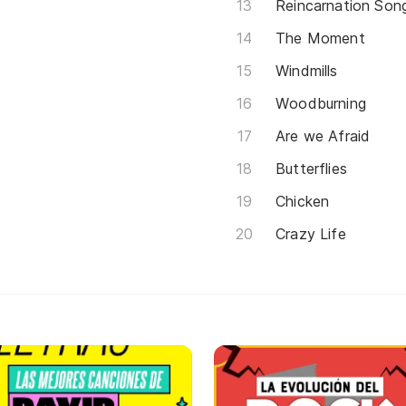
Reincarnation Son
The Moment
Windmills
Woodburning
Are we Afraid
Butterflies
Chicken
Crazy Life