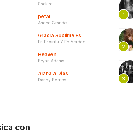
Shakira
petal
Ariana Grande
Gracia Sublime Es
En Espiritu Y En Verdad
Heaven
Bryan Adams
Alaba a Dios
Danny Berrios
sica con