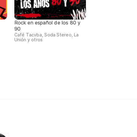
Rock en español de los 80 y
90
Café Tacvba, Soda Stereo, La
Unión y otros