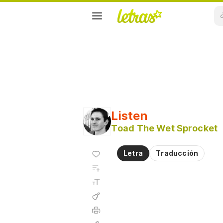
Listen
Toad The Wet Sprocket
Agregar
Letra
Traducción
a
Agregar
favoritos
a
Tamaño
playlist
de la
fuente
Acordes
Imprimir