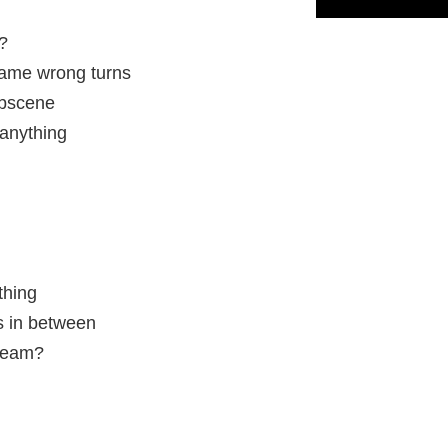
?
ame wrong turns
obscene
 anything
thing
es in between
cream?