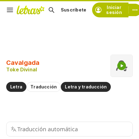
Iniciar
Suscríbete
sesión
Copiar fragmento
Copiar toda la letra
Cavalgada
Practicar la pronunciación de
Toke Divinal
Comentar sobre este fragmento
Letra
Traducción
Letra y traducción
Traducción automática