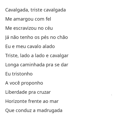
C
Cavalgada, triste cavalgada
C
Me amargou com fel
Me escravizou no céu
Ca
Já não tenho os pés no chão
Ca
Eu e meu cavalo alado
Me
Triste, lado a lado e cavalgar
Longa caminhada pra se dar
Me
Eu tristonho
A você proponho
Ya
Liberdade pra cruzar
Já
Horizonte frente ao mar
Yo
Que conduz a madrugada