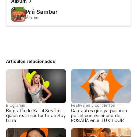
Álbum
Prá Sambar
¡A
Álbum
Po
Ya
Artículos relacionados
Já
Si
El
Biografías
Festivales y conciertos
Biografía de Karol Sevilla:
Cantantes que ya pasaron
Qu
quién es la cantante de Soy
por el confesionario de
Luna
ROSALÍA en el LUX TOUR
Qu