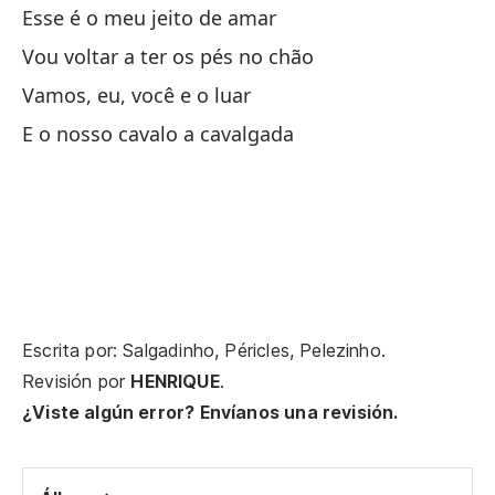
Qu
Esse é o meu jeito de amar
Vou voltar a ter os pés no chão
Ma
Vamos, eu, você e o luar
E o nosso cavalo a cavalgada
Vo
Me
Me
Si
Escrita por: Salgadinho, Péricles, Pelezinho.
Re
Revisión por
HENRIQUE
.
¿Viste algún error? Envíanos una revisión.
Si
De