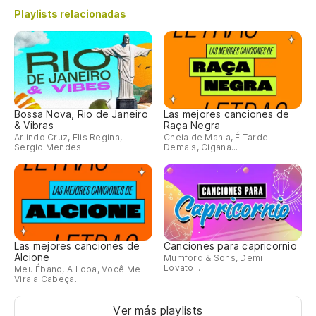
Playlists relacionadas
Bossa Nova, Rio de Janeiro
Las mejores canciones de
& Vibras
Raça Negra
Arlindo Cruz, Elis Regina,
Cheia de Mania, É Tarde
Sergio Mendes...
Demais, Cigana...
Las mejores canciones de
Canciones para capricornio
Alcione
Mumford & Sons, Demi
Lovato...
Meu Ébano, A Loba, Você Me
Vira a Cabeça...
Ver más playlists