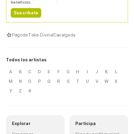
beneficios.
Suscríbete
Pagode
Toke Divinal
Cavalgada
Todos los artistas
A
B
C
D
E
F
G
H
I
J
K
L
M
N
O
P
Q
R
S
T
U
V
W
X
Y
Z
#
Explorar
Participa