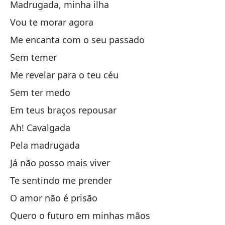
Madrugada, minha ilha
Tr
Vou te morar agora
Tr
Me encanta com o seu passado
La
Sem temer
Lo
Me revelar para o teu céu
Sem ter medo
Yo
Em teus braços repousar
A 
Ah! Cavalgada
Pela madrugada
Li
Já não posso mais viver
Te sentindo me prender
Ho
O amor não é prisão
Qu
Quero o futuro em minhas mãos