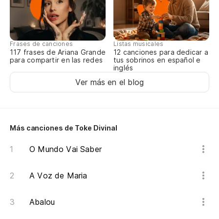
Es
Es
Frases de canciones
Listas musicales
Vo
117 frases de Ariana Grande
12 canciones para dedicar a
para compartir en las redes
tus sobrinos en español e
Vo
inglés
Ver más en el blog
Va
Y 
Más canciones de Toke Divinal
E 
O Mundo Vai Saber
A Voz de Maria
Abalou