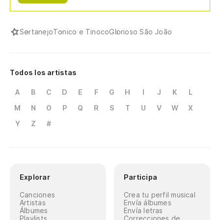
Sertanejo
Tonico e Tinoco
Glorioso São João
Todos los artistas
A
B
C
D
E
F
G
H
I
J
K
L
M
N
O
P
Q
R
S
T
U
V
W
X
Y
Z
#
Explorar
Participa
Canciones
Crea tu perfil musical
Artistas
Envía álbumes
Álbumes
Envía letras
Playlists
Correcciones de