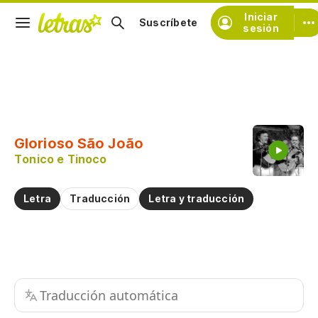
Iniciar
Suscríbete
sesión
Copiar fragmento
Copiar toda la letra
Glorioso São João
Practicar la pronunciación de
Tonico e Tinoco
Comentar sobre este fragmento
Letra
Traducción
Letra y traducción
Traducción automática