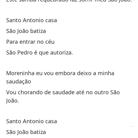
Pa
Sa
Santo Antonio casa
Sã
São João batiza
Para entrar no céu
São Pedro é que autoriza.
Moreninha eu vou embora deixo a minha
Ru
saudação
su
Vou chorando de saudade até no outro São
Ro
João.
Es
Santo Antonio casa
Ju
São João batiza
Es