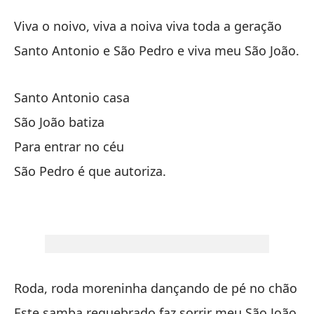
Gl
Viva o noivo, viva a noiva viva toda a geração
Gl
Santo Antonio e São Pedro e viva meu São João.
Vi
Santo Antonio casa
ge
São João batiza
Vi
Para entrar no céu
Sa
São Pedro é que autoriza.
Sa
Sa
Sa
Roda, roda moreninha dançando de pé no chão
Este samba requebrado faz sorrir meu São João.