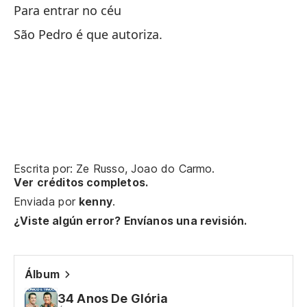
Para entrar no céu
São Pedro é que autoriza.
Sa
Sa
Pa
Sa
Escrita por: Ze Russo, Joao do Carmo.
Ver créditos completos.
Sã
Enviada por
kenny
.
¿Viste algún error? Envíanos una revisión.
Mo
Mo
Álbum
Me
34 Anos De Glória
Sa