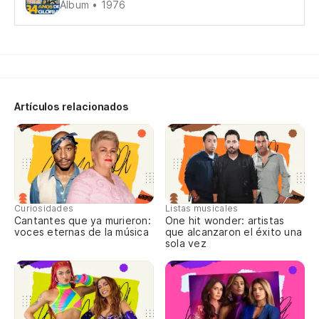
Álbum • 1976
Vo
Sa
Artículos relacionados
Sa
Pa
Sa
Curiosidades
Listas musicales
Cantantes que ya murieron:
One hit wonder: artistas
Sã
voces eternas de la música
que alcanzaron el éxito una
sola vez