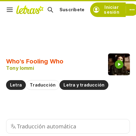
Iniciar
Suscríbete
sesión
Copiar fragmento
Copiar toda la letra
Who's Fooling Who
Practicar la pronunciación de
Tony Iommi
Comentar sobre este fragmento
Letra
Traducción
Letra y traducción
Traducción automática