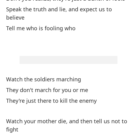
¿E
Speak the truth and lie, and expect us to
co
believe
We
Tell me who is fooling who
¿D
Y 
Mi
Watch the soldiers marching
no
They don't march for you or me
Wa
They're just there to kill the enemy
¿N
de
Watch your mother die, and then tell us not to
fight
Do