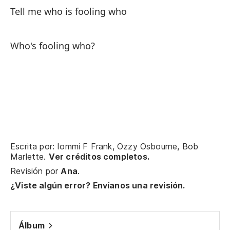
Th
Tell me who is fooling who
So
Who's fooling who?
Th
Mi
no
Wa
¿N
Escrita por: Iommi F Frank, Ozzy Osbourne, Bob
Marlette.
Ver créditos completos.
de
Revisión por
Ana
.
Do
¿Viste algún error? Envíanos una revisión.
Di
c
Álbum