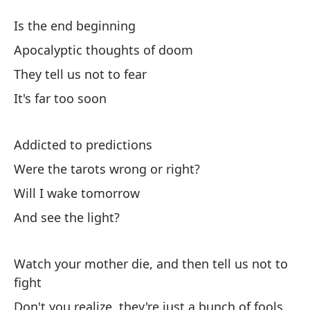
¿Q
Is the end beginning
W
Apocalyptic thoughts of doom
They tell us not to fear
Es
It's far too soon
Pe
Addicted to predictions
Ap
Were the tarots wrong or right?
No
Will I wake tomorrow
And see the light?
Es
Watch your mother die, and then tell us not to
Ad
fight
Don't you realize, they're just a bunch of fools