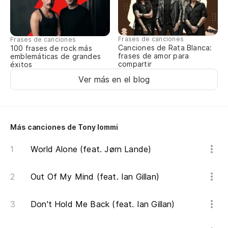
Wa
¿N
Frases de canciones
Frases de canciones
Canciones de Rata Blanca:
100 frases de rock más
de
frases de amor para
emblemáticas de grandes
compartir
éxitos
Do
Ver más en el blog
Di
c
Sp
Más canciones de Tony Iommi
World Alone (feat. Jørn Lande)
Di
Te
Out Of My Mind (feat. Ian Gillan)
Don't Hold Me Back (feat. Ian Gillan)
¿Q
Wh