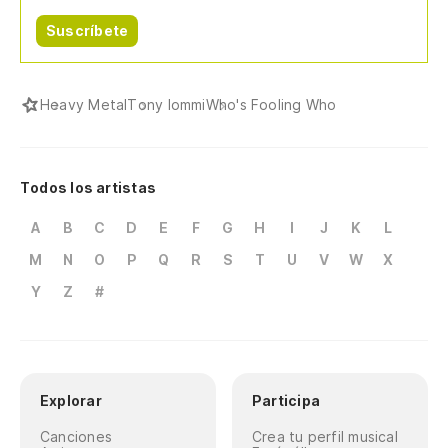
Suscríbete
Heavy Metal
Tony Iommi
Who's Fooling Who
Todos los artistas
A
B
C
D
E
F
G
H
I
J
K
L
M
N
O
P
Q
R
S
T
U
V
W
X
Y
Z
#
Explorar
Participa
Canciones
Crea tu perfil musical