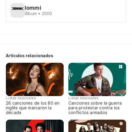
Sp
Iommi
Álbum • 2000
Di
Te
¿A
Artículos relacionados
¿A
Da
pe
Listas musicales
Listas musicales
Gi
26 canciones de los 80 en
Canciones sobre la guerra
inglés que marcaron la
para protestar contra los
década
conflictos armados
Mi
no