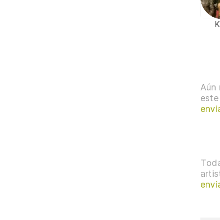
K
Aún 
este
envi
Toda
arti
envi