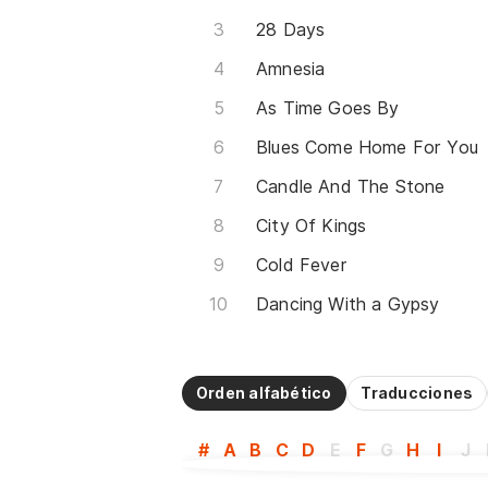
28 Days
Amnesia
As Time Goes By
Blues Come Home For You
Candle And The Stone
City Of Kings
Cold Fever
Dancing With a Gypsy
Orden alfabético
Traducciones
#
A
B
C
D
E
F
G
H
I
J