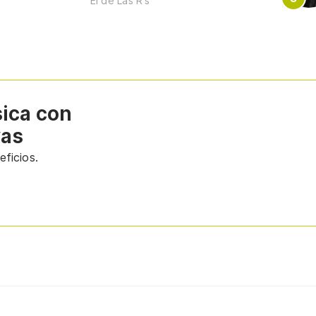
El de Las R's
sica con
vas
ficios.