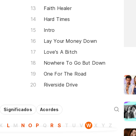
Faith Healer
Hard Times
Intro
Lay Your Money Down
Love's A Bitch
Nowhere To Go But Down
One For The Road
Riverside Drive
Significados
Acordes
K
L
M
N
O
P
Q
R
S
T
U
V
W
X
Y
Z