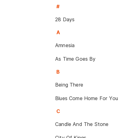
#
28 Days
A
Amnesia
As Time Goes By
B
Being There
Blues Come Home For You
C
Candle And The Stone
City Of Kings