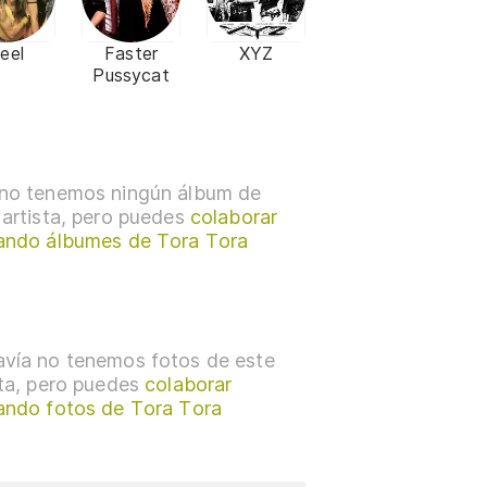
eel
Faster
XYZ
Pussycat
no tenemos ningún álbum de
 artista, pero puedes
colaborar
ando álbumes de Tora Tora
vía no tenemos fotos de este
sta, pero puedes
colaborar
ando fotos de Tora Tora