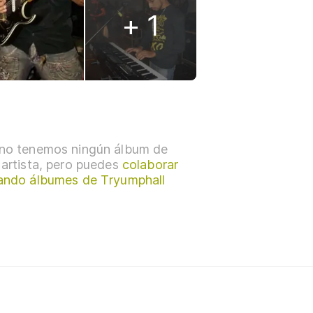
+ 1
no tenemos ningún álbum de
 artista, pero puedes
colaborar
ando álbumes de Tryumphall