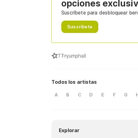
opciones exclusi
Suscríbete para desbloquear bene
Suscríbete
T
Tryumphall
Todos los artistas
A
B
C
D
E
F
G
Explorar