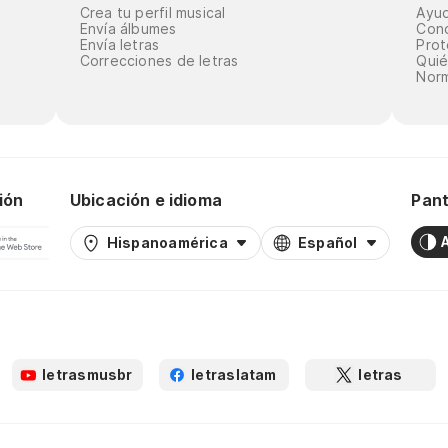
Crea tu perfil musical
Ayu
Envía álbumes
Cond
Envía letras
Prot
Correcciones de letras
Qui
Norm
ión
Ubicación e idioma
Pant
Hispanoamérica
Español
letrasmusbr
letraslatam
letras