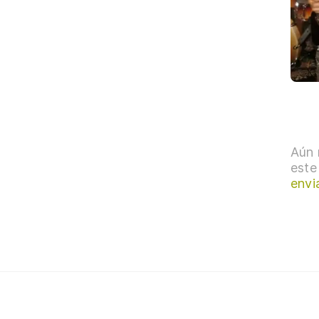
Aún 
este
envi