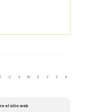
T
U
V
W
X
Y
Z
#
re el sitio web