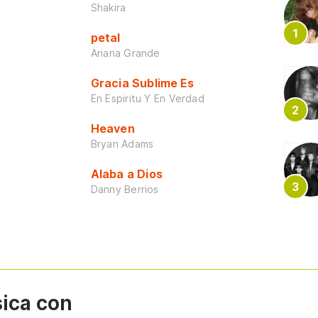
Shakira
petal
Ariana Grande
Gracia Sublime Es
En Espiritu Y En Verdad
Heaven
Bryan Adams
Alaba a Dios
Danny Berrios
sica con