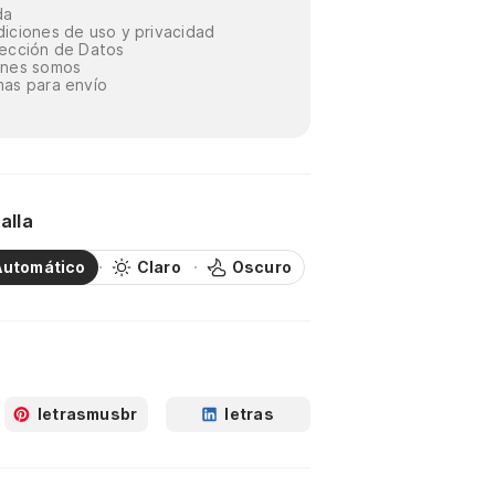
da
iciones de uso y privacidad
ección de Datos
énes somos
as para envío
alla
Automático
Claro
Oscuro
letrasmusbr
letras