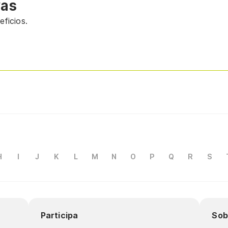
vas
ficios.
H
I
J
K
L
M
N
O
P
Q
R
S
Participa
Sob