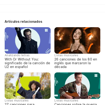
Di
Artículos relacionados
Analizando letras
Listas musicales
With Or Without You:
26 canciones de los 80 en
significado de la canción de
inglés que marcaron la
U2 en español
década
Listas musicales
Listas musicales
27 canciones para
Canciones sobre la guerra