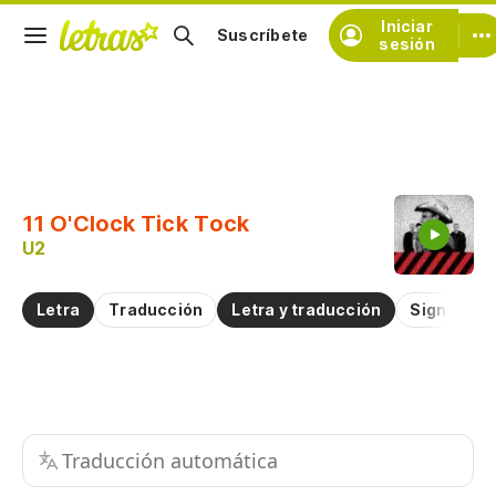
Iniciar
Suscríbete
sesión
Copiar fragmento
Copiar toda la letra
11 O'Clock Tick Tock
Practicar la pronunciación de
U2
Comentar sobre este fragmento
Letra
Traducción
Letra y traducción
Significad
Traducción automática