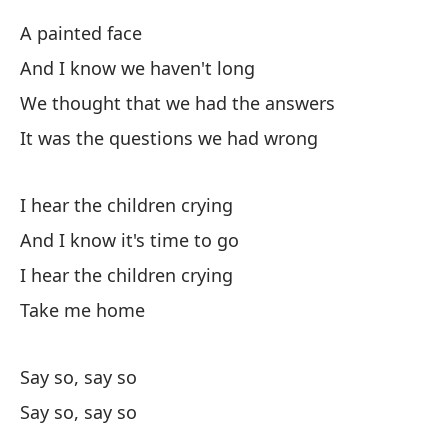
Y 
A painted face
Es
And I know we haven't long
We thought that we had the answers
Ll
It was the questions we had wrong
I hear the children crying
And I know it's time to go
I hear the children crying
Un
Take me home
Y 
Say so, say so
An
Say so, say so
Pe