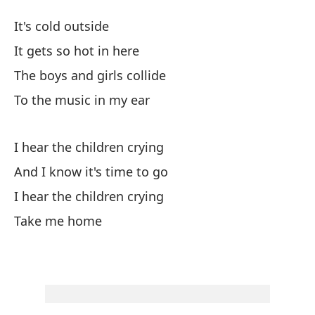
Ti
It's cold outside
11
It gets so hot in here
The boys and girls collide
Ha
To the music in my ear
Ha
I hear the children crying
Lo
And I know it's time to go
Th
I hear the children crying
Take me home
Co
Es