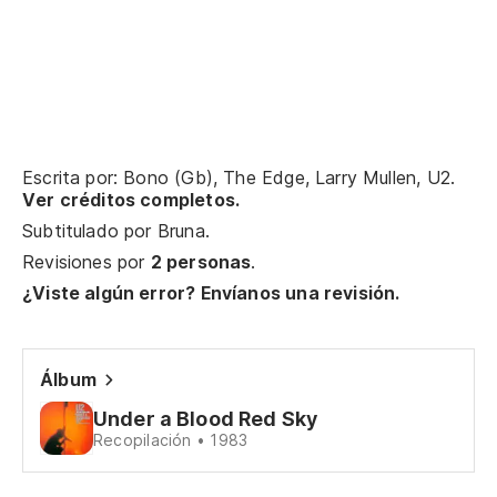
We
Er
It
Escrita por: Bono (Gb), The Edge, Larry Mullen, U2.
Ver créditos completos.
Es
Subtitulado por
Bruna
.
Revisiones por
2 personas
.
Y 
¿Viste algún error? Envíanos una revisión.
Es
Álbum
Ll
Under a Blood Red Sky
Recopilación • 1983
Di