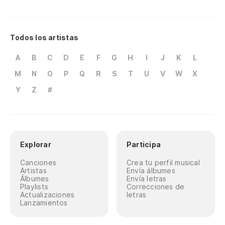
Todos los artistas
A
B
C
D
E
F
G
H
I
J
K
L
M
N
O
P
Q
R
S
T
U
V
W
X
Y
Z
#
Explorar
Participa
Canciones
Crea tu perfil musical
Artistas
Envía álbumes
Álbumes
Envía letras
Playlists
Correcciones de
Actualizaciones
letras
Lanzamientos