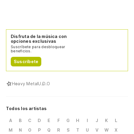
Disfruta de la música con
opciones exclusivas
Suscríbete para desbloquear
beneficios.
Suscríbete
Heavy Metal
U.D.O
Todos los artistas
A
B
C
D
E
F
G
H
I
J
K
L
M
N
O
P
Q
R
S
T
U
V
W
X