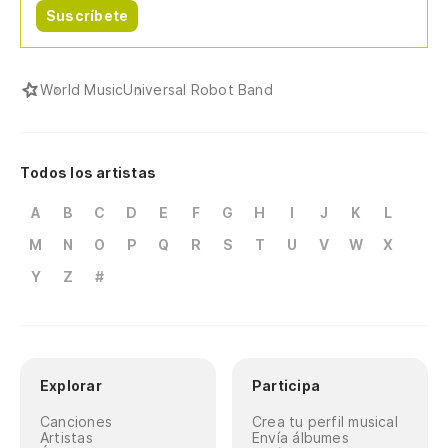
Suscríbete
World Music
Universal Robot Band
Todos los artistas
A
B
C
D
E
F
G
H
I
J
K
L
M
N
O
P
Q
R
S
T
U
V
W
X
Y
Z
#
Explorar
Participa
Canciones
Crea tu perfil musical
Artistas
Envía álbumes