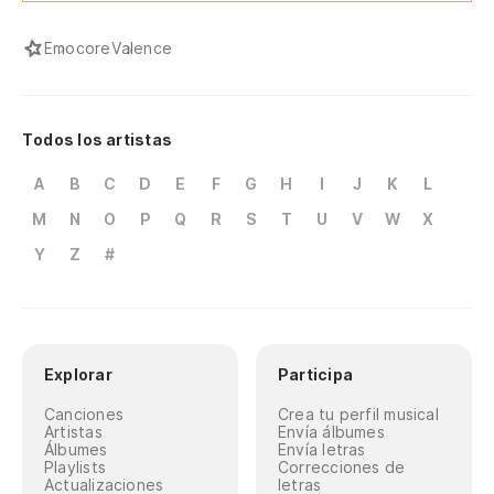
Emocore
Valence
Todos los artistas
A
B
C
D
E
F
G
H
I
J
K
L
M
N
O
P
Q
R
S
T
U
V
W
X
Y
Z
#
Explorar
Participa
Canciones
Crea tu perfil musical
Artistas
Envía álbumes
Álbumes
Envía letras
Playlists
Correcciones de
Actualizaciones
letras