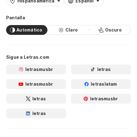
Hispanoamérica
Español
Pantalla
Automático
Claro
Oscuro
Sigue a Letras.com
letrasmusbr
letras
letrasmusbr
letraslatam
letras
letrasmusbr
letras