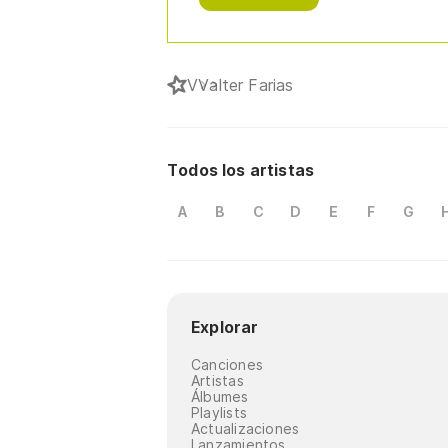
V
Valter Farias
Todos los artistas
A
B
C
D
E
F
G
Explorar
Canciones
Artistas
Álbumes
Playlists
Actualizaciones
Lanzamientos