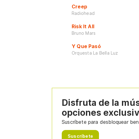
Creep
Radiohead
Risk It All
Bruno Mars
Y Que Pasó
Orquesta La Bella Luz
Disfruta de la mú
opciones exclusi
Suscríbete para desbloquear bene
Suscríbete