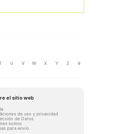
T
U
V
W
X
Y
Z
#
re el sitio web
da
iciones de uso y privacidad
ección de Datos
énes somos
as para envío