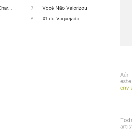
O Mais Belo dos Belos / O Charme da Liberdade
Você Não Valorizou
X1 de Vaquejada
Aún 
este
envi
Toda
arti