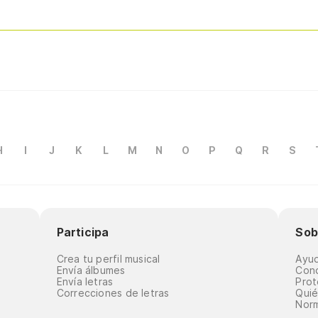
H
I
J
K
L
M
N
O
P
Q
R
S
Participa
Sob
Crea tu perfil musical
Ayu
Envía álbumes
Cond
Envía letras
Prot
Correcciones de letras
Qui
Norm