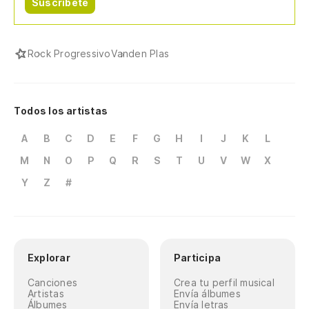
Suscríbete
Rock Progressivo
Vanden Plas
Todos los artistas
A
B
C
D
E
F
G
H
I
J
K
L
M
N
O
P
Q
R
S
T
U
V
W
X
Y
Z
#
Explorar
Participa
Canciones
Crea tu perfil musical
Artistas
Envía álbumes
Álbumes
Envía letras