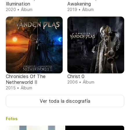
Illumination
Awakening
2020 • Álbum
2019 • Álbum
Chronicles Of The
Christ 0
Netherworld II
2006 • Álbum
2015 • Álbum
Ver toda la discografía
Fotos