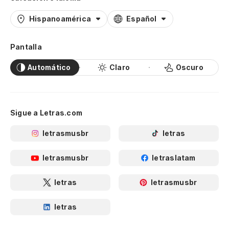
Hispanoamérica
Español
Pantalla
Automático
Claro
Oscuro
Sigue a Letras.com
letrasmusbr
letras
letrasmusbr
letraslatam
letras
letrasmusbr
letras