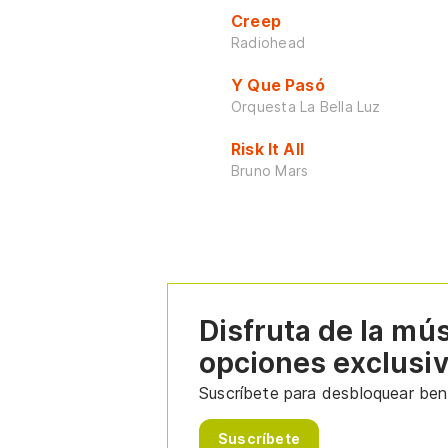
Creep
Radiohead
Y Que Pasó
Orquesta La Bella Luz
Risk It All
Bruno Mars
Disfruta de la mú
opciones exclusi
Suscríbete para desbloquear bene
Suscríbete