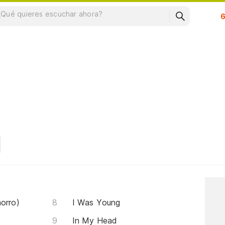
Su
orro)
I Was Young
In My Head