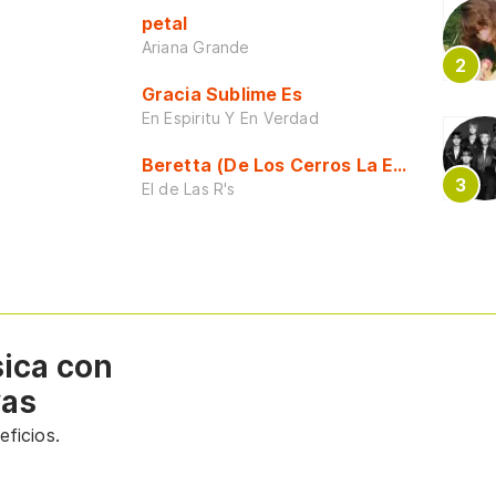
petal
Ariana Grande
Gracia Sublime Es
En Espiritu Y En Verdad
Beretta (De Los Cerros La Escuela)
El de Las R's
sica con
vas
ficios.