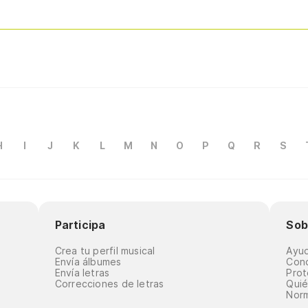
H
I
J
K
L
M
N
O
P
Q
R
S
Participa
Sob
Crea tu perfil musical
Ayu
Envía álbumes
Cond
Envía letras
Prot
Correcciones de letras
Qui
Norm