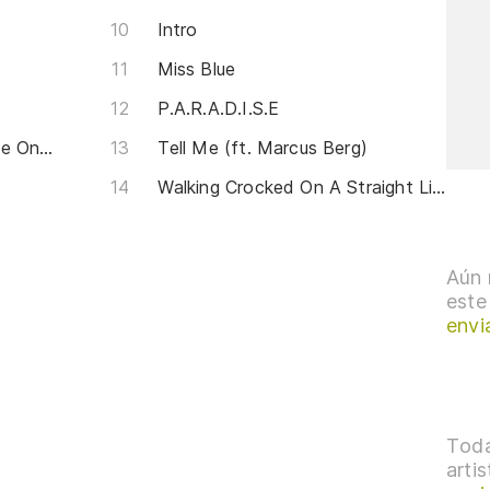
Intro
Miss Blue
P.A.R.A.D.I.S.E
Hass Mich Nicht- Don't Hate On Me
Tell Me (ft. Marcus Berg)
Walking Crocked On A Straight Line
Aún 
este
envi
Toda
arti