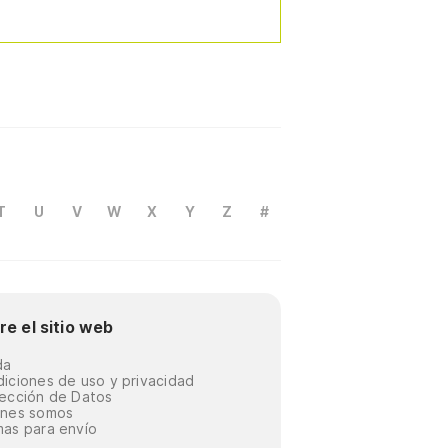
T
U
V
W
X
Y
Z
#
re el sitio web
da
iciones de uso y privacidad
ección de Datos
énes somos
as para envío