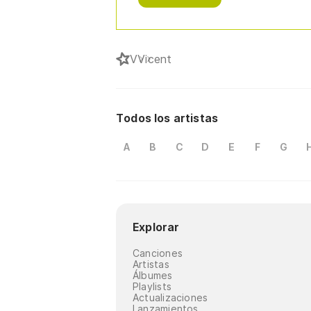
V
Vicent
Todos los artistas
A
B
C
D
E
F
G
Explorar
Canciones
Artistas
Álbumes
Playlists
Actualizaciones
Lanzamientos