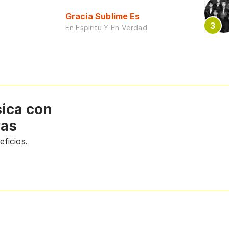
Gracia Sublime Es
En Espiritu Y En Verdad
sica con
vas
ficios.