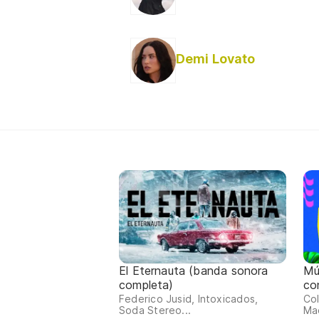
Demi Lovato
El Eternauta (banda sonora
Mú
completa)
co
Federico Jusid, Intoxicados,
Col
Soda Stereo...
Mac