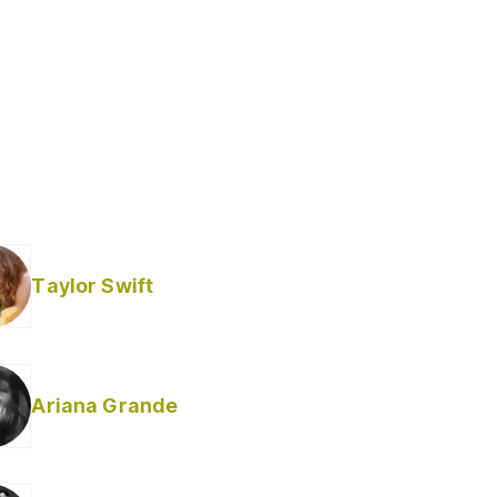
Taylor Swift
Ariana Grande
Helabusador) [explícita]