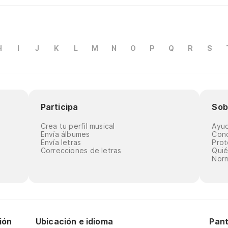
H
I
J
K
L
M
N
O
P
Q
R
S
Participa
Sob
Crea tu perfil musical
Ayu
Envía álbumes
Cond
Envía letras
Prot
Correcciones de letras
Qui
Norm
ión
Ubicación e idioma
Pant