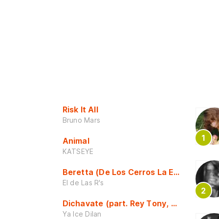
Risk It All
Bruno Mars
Animal
KATSEYE
Beretta (De Los Cerros La Escuela)
El de Las R's
Dichavate (part. Rey Tony, Dj Honda y 
Ya Ice Dilan