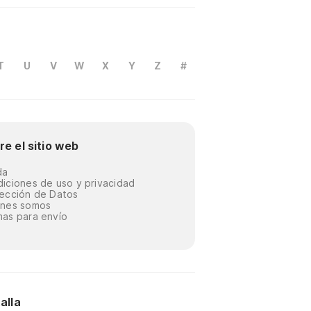
T
U
V
W
X
Y
Z
#
re el sitio web
da
iciones de uso y privacidad
ección de Datos
énes somos
as para envío
alla