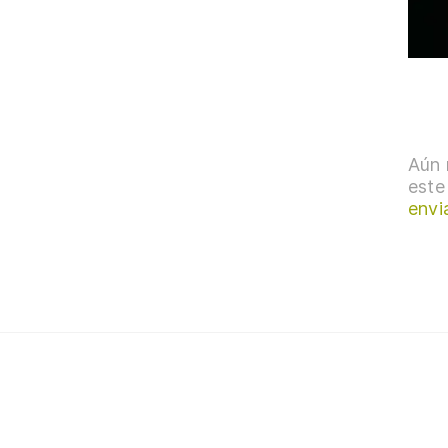
Aún 
este
envi