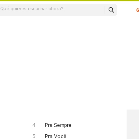
Su
Pra Sempre
Pra Você