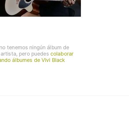
no tenemos ningún álbum de
 artista, pero puedes
colaborar
ando álbumes de Vivi Black